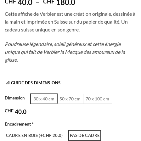
Plage
40.0
–
180.0
CHF
CHF
de
Cette affiche de Verbier est une création originale, dessinée à
prix :
la main et imprimée en Suisse sur du papier de qualité. Un
CHF 40.0
cadeau suisse unique en son genre.
à
CHF 180.0
Poudreuse légendaire, soleil généreux et cette énergie
unique qui fait de Verbier la Mecque des amoureux de la
glisse.
📐 GUIDE DES DIMENSIONS
Dimension
30 x 40 cm
50 x 70 cm
70 x 100 cm
CHF
40.0
Encadrement *
CADRE EN BOIS (+CHF 20.0)
PAS DE CADRE