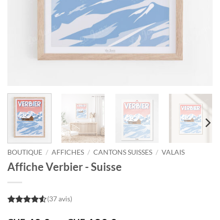
BOUTIQUE
/
AFFICHES
/
CANTONS SUISSES
/
VALAIS
Affiche Verbier - Suisse
(37 avis)
4.5
out of
5