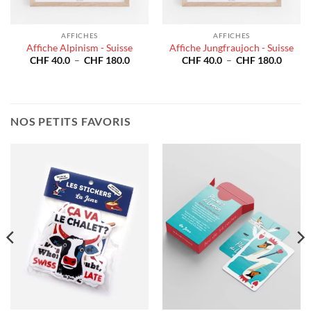
AFFICHES
AFFICHES
Affiche Alpinism - Suisse
Affiche Jungfraujoch - Suisse
e
Plage
Plage
CHF
40.0
–
CHF
180.0
CHF
40.0
–
CHF
180.0
de
de
prix :
prix :
40.0
CHF 40.0
CHF 4
à
à
180.0
CHF 180.0
CHF 1
NOS PETITS FAVORIS