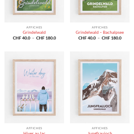
AFFICHES
AFFICHES
Grindelwald
Grindelwald – Bachalpsee
Plage
Plage
CHF
40.0
–
CHF
180.0
CHF
40.0
–
CHF
180.0
de
de
prix :
prix :
CHF 40.0
CHF 4
à
à
CHF 180.0
CHF 1
AFFICHES
AFFICHES
Hiver au lac
Jungfraujoch