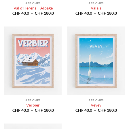
AFFICHES
AFFICHES
Val d’Hérens – Alpage
Valais
Plage
Plage
CHF
40.0
–
CHF
180.0
CHF
40.0
–
CHF
180.0
de
de
prix :
prix :
CHF 40.0
CHF 4
à
à
CHF 180.0
CHF 1
AFFICHES
AFFICHES
Verbier
Vevey
Plage
Plage
CHF
40.0
–
CHF
180.0
CHF
40.0
–
CHF
180.0
de
de
prix :
prix :
CHF 40.0
CHF 4
à
à
CHF 180.0
CHF 1