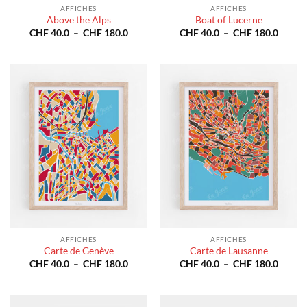
AFFICHES
AFFICHES
Above the Alps
Boat of Lucerne
Plage
Plage
CHF
40.0
–
CHF
180.0
CHF
40.0
–
CHF
180.0
de
de
prix :
prix :
CHF 40.0
CHF 4
à
à
CHF 180.0
CHF 1
AFFICHES
AFFICHES
Carte de Genève
Carte de Lausanne
Plage
Plage
CHF
40.0
–
CHF
180.0
CHF
40.0
–
CHF
180.0
de
de
prix :
prix :
CHF 40.0
CHF 4
à
à