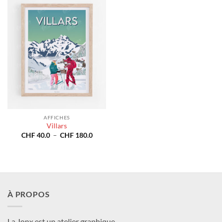
AFFICHES
Villars
Plage
CHF
40.0
–
CHF
180.0
de
prix :
CHF 40.0
à
CHF 180.0
À PROPOS
La Jonx est un atelier graphique