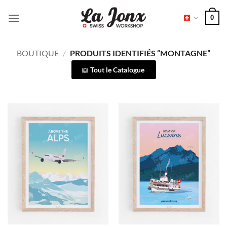
Passer
0
au
contenu
BOUTIQUE
/
PRODUITS IDENTIFIÉS “MONTAGNE”
Tout le Catalogue