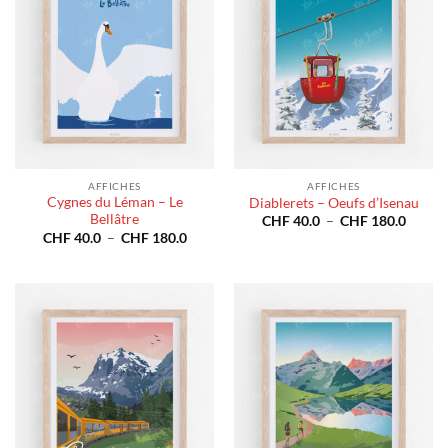
AFFICHES
AFFICHES
Cygnes du Léman – Le
Diablerets – Oeufs d’Isenau
Bellâtre
Plage
CHF
40.0
–
CHF
180.0
de
Plage
CHF
40.0
–
CHF
180.0
prix :
de
CHF 4
prix :
à
CHF 40.0
CHF 1
à
CHF 180.0