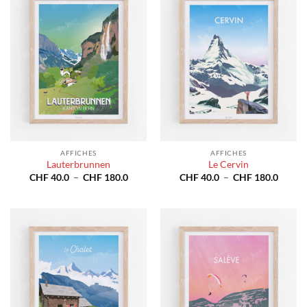
AFFICHES
AFFICHES
Lauterbrunnen
Le Cervin
Plage
Plage
CHF
40.0
–
CHF
180.0
CHF
40.0
–
CHF
180.0
de
de
prix :
prix :
CHF 40.0
CHF 4
à
à
CHF 180.0
CHF 1