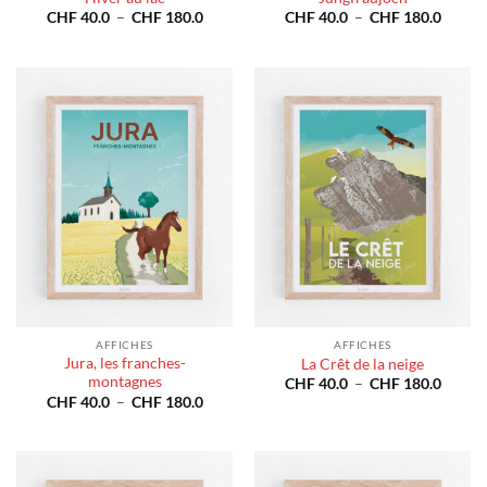
Plage
Plage
CHF
40.0
–
CHF
180.0
CHF
40.0
–
CHF
180.0
de
de
prix :
prix :
CHF 40.0
CHF 4
à
à
CHF 180.0
CHF 1
AFFICHES
AFFICHES
Jura, les franches-
La Crêt de la neige
montagnes
Plage
CHF
40.0
–
CHF
180.0
de
Plage
CHF
40.0
–
CHF
180.0
prix :
de
CHF 4
prix :
à
CHF 40.0
CHF 1
à
CHF 180.0