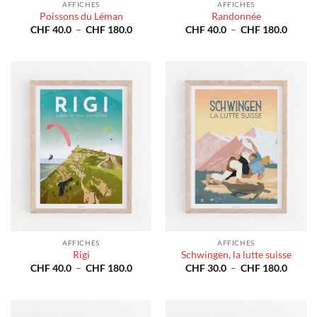
AFFICHES
AFFICHES
Poissons du Léman
Randonnée
Plage
Plage
CHF
40.0
–
CHF
180.0
CHF
40.0
–
CHF
180.0
de
de
prix :
prix :
CHF 40.0
CHF 4
à
à
CHF 180.0
CHF 1
AFFICHES
AFFICHES
Rigi
Schwingen, la lutte suisse
Plage
Plage
CHF
40.0
–
CHF
180.0
CHF
30.0
–
CHF
180.0
de
de
prix :
prix :
CHF 40.0
CHF 3
à
à
CHF 180.0
CHF 1