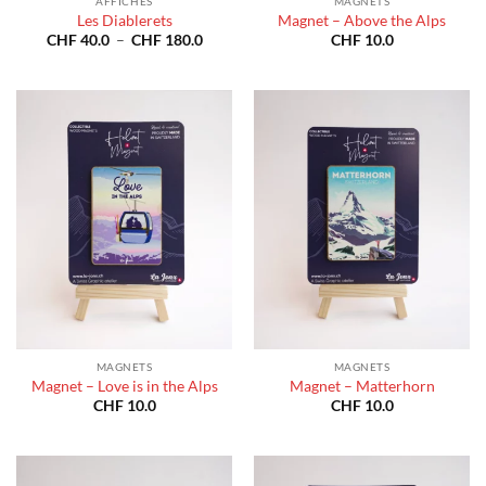
AFFICHES
MAGNETS
Les Diablerets
Magnet – Above the Alps
Plage
CHF
40.0
–
CHF
180.0
CHF
10.0
de
prix :
CHF 40.0
à
CHF 180.0
MAGNETS
MAGNETS
Magnet – Love is in the Alps
Magnet – Matterhorn
CHF
10.0
CHF
10.0