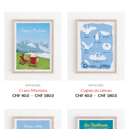
AFFICHES
AFFICHES
Crans-Montana
Cygnes du Léman
Plage
Plage
CHF
40.0
–
CHF
180.0
CHF
40.0
–
CHF
180.0
de
de
prix :
prix :
CHF 40.0
CHF 4
à
à
CHF 180.0
CHF 1