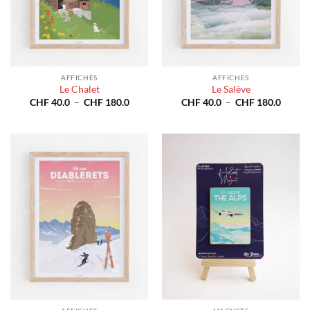
AFFICHES
AFFICHES
Le Chalet
Le Salève
Plage
Plage
CHF
40.0
–
CHF
180.0
CHF
40.0
–
CHF
180.0
de
de
prix :
prix :
CHF 40.0
CHF 4
à
à
CHF 180.0
CHF 1