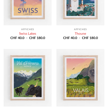
AFFICHES
AFFICHES
Swiss Lakes
Thoune
Plage
Plage
CHF
40.0
–
CHF
180.0
CHF
40.0
–
CHF
180.0
de
de
prix :
prix :
CHF 40.0
CHF 4
à
à
CHF 180.0
CHF 1