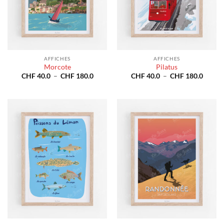
AFFICHES
AFFICHES
Morcote
Pilatus
Plage
Plage
CHF
40.0
–
CHF
180.0
CHF
40.0
–
CHF
180.0
de
de
prix :
prix :
CHF 40.0
CHF 4
à
à
CHF 180.0
CHF 1