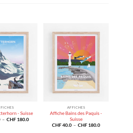
FFICHES
AFFICHES
Affiche Bains des Paquis -
terhorn - Suisse
Plage
Suisse
0
–
CHF
180.0
de
Plage
CHF
40.0
–
CHF
180.0
prix :
de
CHF 40.0