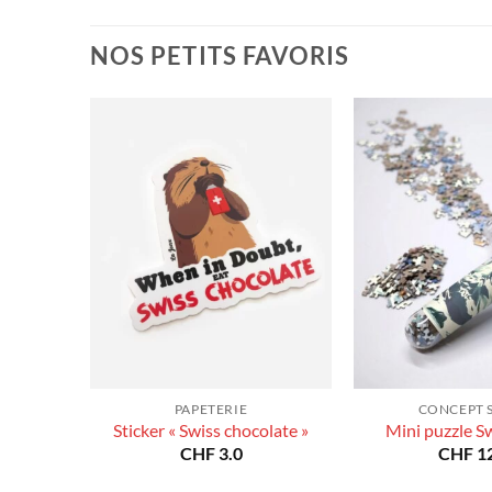
prix :
à
CHF 40.0
CHF 180.0
à
NOS PETITS FAVORIS
CHF 180.0
PAPETERIE
CONCEPT 
Sticker « Swiss chocolate »
Mini puzzle S
CHF
3.0
CHF
12