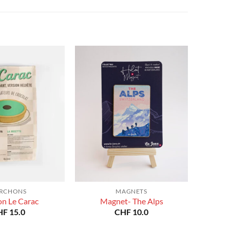
prix :
à
CHF 40.0
CHF 180.0
à
CHF 180.0
RCHONS
MAGNETS
on Le Carac
Magnet- The Alps
HF
15.0
CHF
10.0