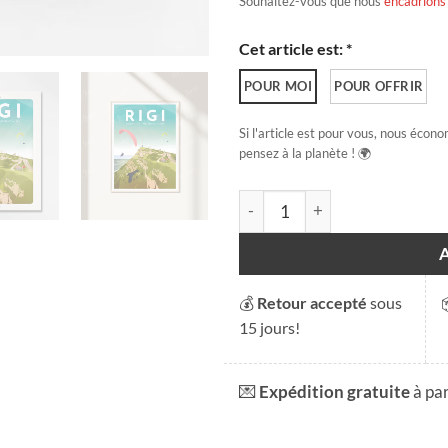
Souhaitez-vous que nous
encadrions
Cet article est: *
POUR MOI
POUR OFFRIR
Si l'article est pour vous, nous écono
pensez à la planète ! 🌍
quantité de Rigi
💰
Retour accepté
sous
15 jours!
💌
Expédition gratuite
à pa