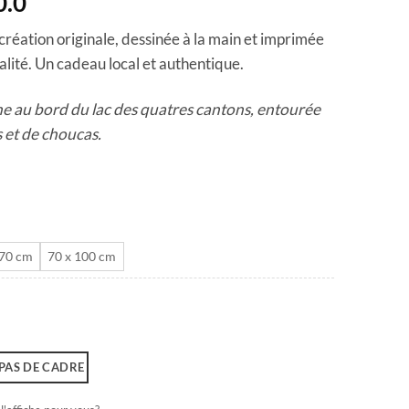
Plage
0.0
de
 création originale, dessinée à la main et imprimée
prix :
alité. Un cadeau local et authentique.
CHF 40.0
à
e au bord du lac des quatres cantons, entourée
CHF 180.0
 et de choucas.
 70 cm
70 x 100 cm
PAS DE CADRE