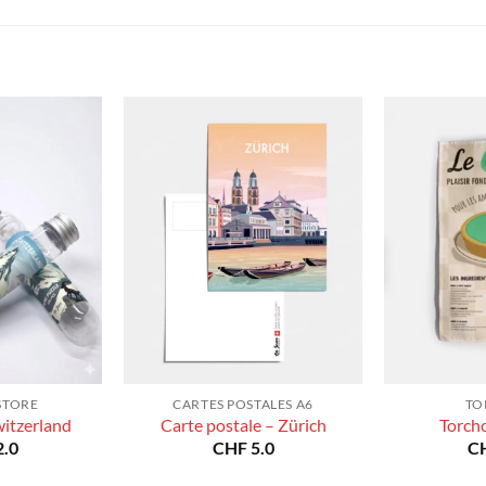
à
à
CHF 180.0
CHF 180.0
STORE
CARTES POSTALES A6
TO
witzerland
Carte postale – Zürich
Torch
.0
CHF
5.0
C