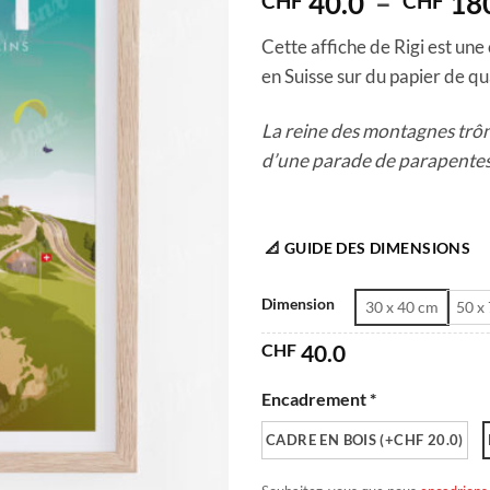
40.0
–
18
CHF
CHF
Cette affiche de Rigi est une
en Suisse sur du papier de qu
La reine des montagnes trôn
d’une parade de parapentes
📐 GUIDE DES DIMENSIONS
Dimension
30 x 40 cm
50 x
CHF
40.0
Encadrement *
CADRE EN BOIS (+CHF 20.0)