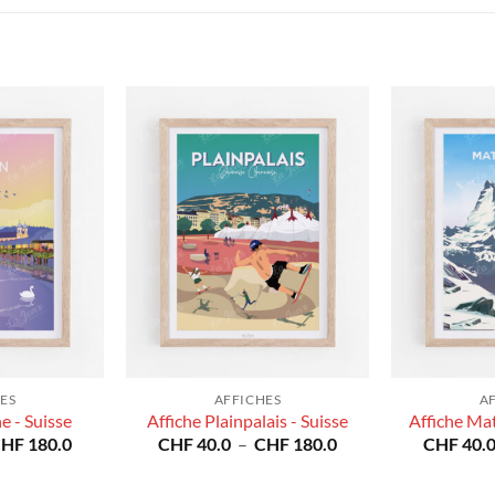
ES
AFFICHES
A
e - Suisse
Affiche Plainpalais - Suisse
Affiche Mat
Plage
Plage
CHF
180.0
CHF
40.0
–
CHF
180.0
CHF
40.
de
de
prix :
prix :
CHF 40.0
CHF 40.0