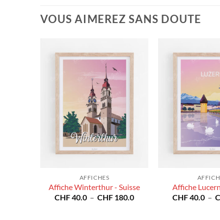
VOUS AIMEREZ SANS DOUTE
AFFICHES
AFFICH
ets -
Affiche Winterthur - Suisse
Affiche Lucern
Plage
CHF
40.0
–
CHF
180.0
CHF
40.0
–
de
Plage
80.0
prix :
de
CHF 40.0