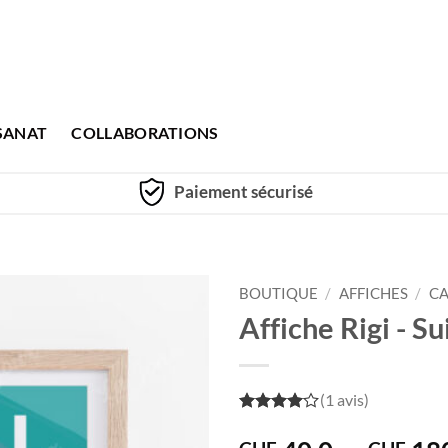
SANAT
COLLABORATIONS
Paiement sécurisé
BOUTIQUE
/
AFFICHES
/
CA
Affiche Rigi - Su
(1 avis)
4
out of
5