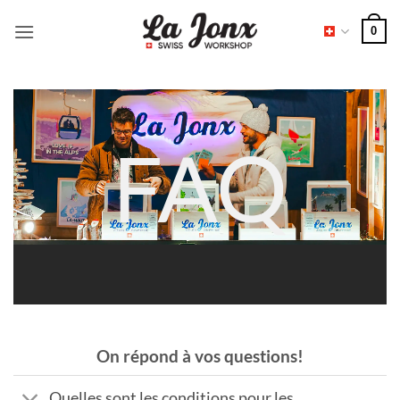
Passer
0
au
contenu
FAQ
On répond à vos questions!
Quelles sont les conditions pour les