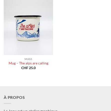
MUGS
Mug – The alps are calling
CHF
25.0
À PROPOS
La Jonx est un atelier graphique