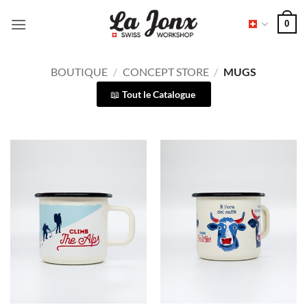
Passer
0
au
contenu
BOUTIQUE
/
CONCEPT STORE
/
MUGS
Tout le Catalogue