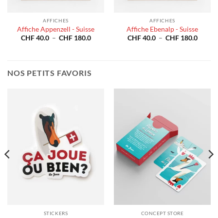
AFFICHES
AFFICHES
Affiche Appenzell - Suisse
Affiche Ebenalp - Suisse
e
Plage
Plage
CHF
40.0
–
CHF
180.0
CHF
40.0
–
CHF
180.0
de
de
prix :
prix :
40.0
CHF 40.0
CHF 4
à
à
180.0
CHF 180.0
CHF 1
NOS PETITS FAVORIS
STICKERS
CONCEPT STORE