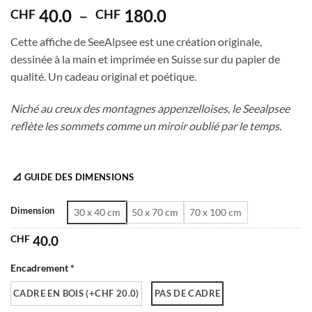
5
Plage
40.0
–
180.0
CHF
CHF
de
Cette affiche de SeeAlpsee est une création originale,
prix :
dessinée à la main et imprimée en Suisse sur du papier de
CHF 40.0
qualité. Un cadeau original et poétique.
à
CHF 180.0
Niché au creux des montagnes appenzelloises, le Seealpsee
reflète les sommets comme un miroir oublié par le temps.
📐 GUIDE DES DIMENSIONS
Dimension
30 x 40 cm
50 x 70 cm
70 x 100 cm
CHF
40.0
Encadrement *
CADRE EN BOIS (+CHF 20.0)
PAS DE CADRE