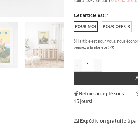
Souhaitez-vous que nous
encadrions
Cet article est: *
POUR MOI
POUR OFFRIR
Si l'article est pour vous, nous écono
pensez à la planète ! 🌍
quantité de Alpstein
💰
Retour accepté
sous
15 jours!
💌
Expédition gratuite
à pa