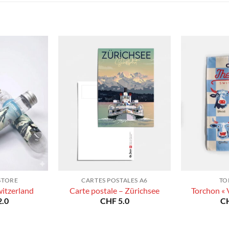
à
à
CHF 180.0
CHF 180.0
STORE
CARTES POSTALES A6
TO
witzerland
Carte postale – Zürichsee
Torchon « 
.0
CHF
5.0
C