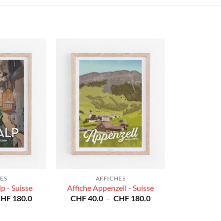
ES
AFFICHES
p - Suisse
Affiche Appenzell - Suisse
Plage
Plage
CHF
180.0
CHF
40.0
–
CHF
180.0
de
de
prix :
prix :
CHF 40.0
CHF 40.0