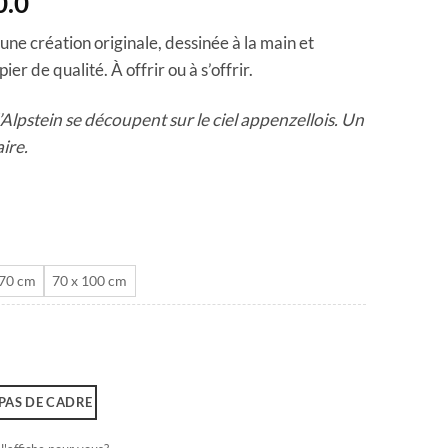
Plage
0.0
de
 une création originale, dessinée à la main et
prix :
er de qualité. À offrir ou à s’offrir.
CHF 40.0
à
’Alpstein se découpent sur le ciel appenzellois. Un
CHF 180.0
ire.
 70 cm
70 x 100 cm
PAS DE CADRE