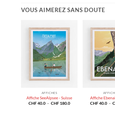
VOUS AIMEREZ SANS DOUTE
AFFICHES
AFFICH
Affiche SeeAlpsee - Suisse
Affiche Ebenal
Plage
CHF
40.0
–
CHF
180.0
CHF
40.0
–
de
prix :
CHF 40.0