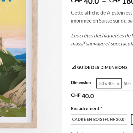
40.0
–
18
CHF
CHF
Cette affiche de Alpstein est
imprimée en Suisse sur du papi
Les crêtes déchiquetées de l
massif sauvage et spectacula
📐 GUIDE DES DIMENSIONS
Dimension
30 x 40 cm
50 x
CHF
40.0
Encadrement *
CADRE EN BOIS (+CHF 20.0)