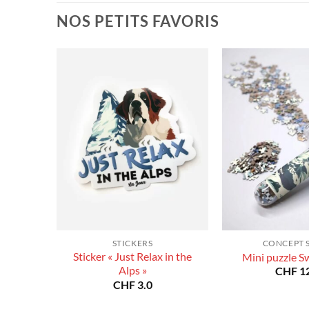
à
NOS PETITS FAVORIS
CHF 180.0
STICKERS
CONCEPT 
Sticker « Just Relax in the
Mini puzzle S
Alps »
CHF
12
CHF
3.0