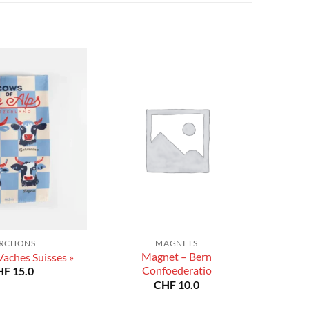
RCHONS
MAGNETS
Magnet – Bern
Vaches Suisses »
Confoederatio
HF
15.0
CHF
10.0