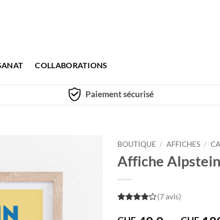
SANAT
COLLABORATIONS
Paiement sécurisé
BOUTIQUE
/
AFFICHES
/
CA
Affiche Alpstein
(7 avis)
4
out of
5