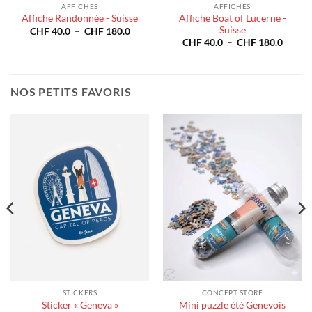
AFFICHES
AFFICHES
Affiche Boat of Lucerne -
Affiche Randonnée - Suisse
Suisse
e
Plage
CHF
40.0
–
CHF
180.0
de
Plage
CHF
40.0
–
CHF
180.0
prix :
de
40.0
CHF 40.0
prix :
à
CHF 4
180.0
CHF 180.0
à
CHF 1
NOS PETITS FAVORIS
STICKERS
CONCEPT STORE
Sticker « Geneva »
Mini puzzle été Genevois