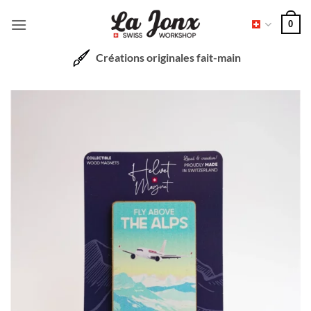
Passer
0
au
contenu
Créations originales fait-main