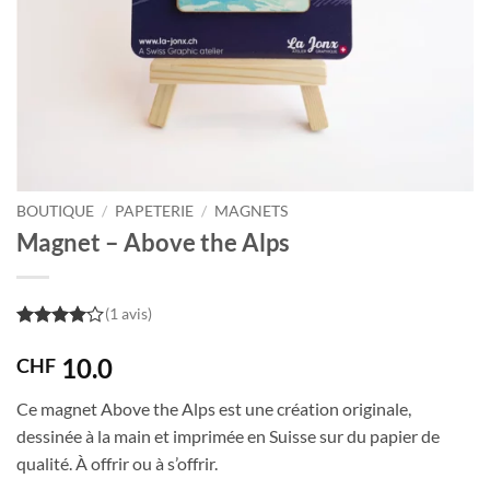
BOUTIQUE
/
PAPETERIE
/
MAGNETS
Magnet – Above the Alps
(1 avis)
4
out of
5
10.0
CHF
Ce magnet Above the Alps est une création originale,
dessinée à la main et imprimée en Suisse sur du papier de
qualité. À offrir ou à s’offrir.