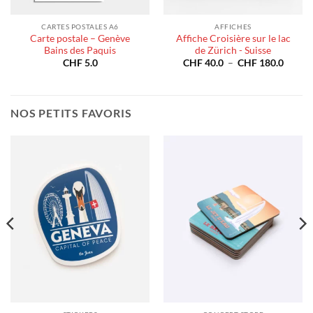
CARTES POSTALES A6
AFFICHES
Carte postale – Genève
Affiche Croisière sur le lac
Bains des Paquis
de Zürich - Suisse
e
Plage
CHF
5.0
CHF
40.0
–
CHF
180.0
de
prix :
40.0
CHF 4
à
180.0
CHF 1
NOS PETITS FAVORIS