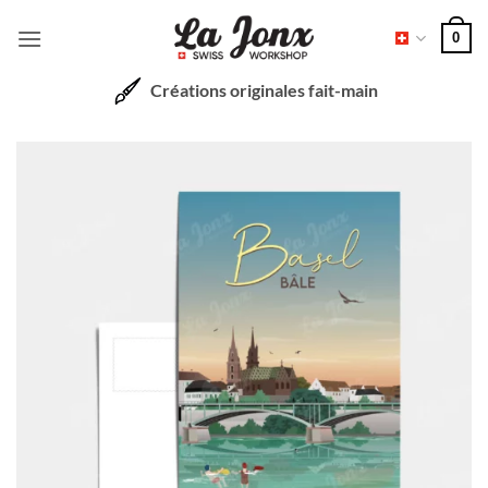
Passer
0
au
contenu
Créations originales fait-main