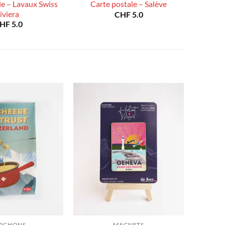
le – Lavaux Swiss
Carte postale – Salève
riviera
CHF
5.0
HF
5.0
RCHONS
MAGNETS