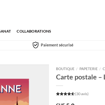
SANAT
COLLABORATIONS
Paiement sécurisé
BOUTIQUE
/
PAPETERIE
/
C
Carte postale –
(30 avis)
4.5
out of
5