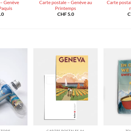
 – Genève
Carte postale – Genève au
Carte posta
Paquis
Printemps
.0
CHF
5.0
C
STORE
CARTES POSTALES A6
TO