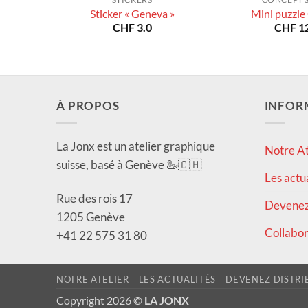
Sticker « Geneva »
Mini puzzle
CHF
3.0
CHF
12
À PROPOS
INFOR
La Jonx est un atelier graphique
Notre At
suisse, basé à Genève 🦢🇨🇭
Les actu
Rue des rois 17
Devenez 
1205 Genève
Collabor
+41 22 575 31 80
NOTRE ATELIER
LES ACTUALITÉS
DEVENEZ DISTRI
Copyright 2026 ©
LA JONX