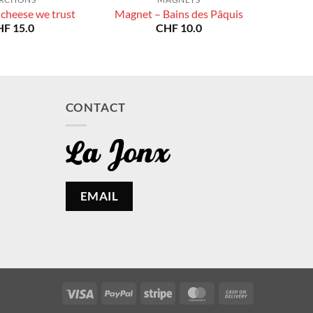
 cheese we trust
Magnet – Bains des Pâquis
HF
15.0
CHF
10.0
CONTACT
EMAIL
Visa
PayPal
Stripe
MasterCard
Cash
On