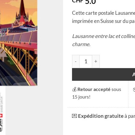
5.0
CHF
Cette carte postale Lausanne 
imprimée en Suisse sur du pap
Lausanne entre lac et collin
charme.
quantité de Carte postale - L
💰
Retour accepté
sous
15 jours!
💌
Expédition gratuite
à pa