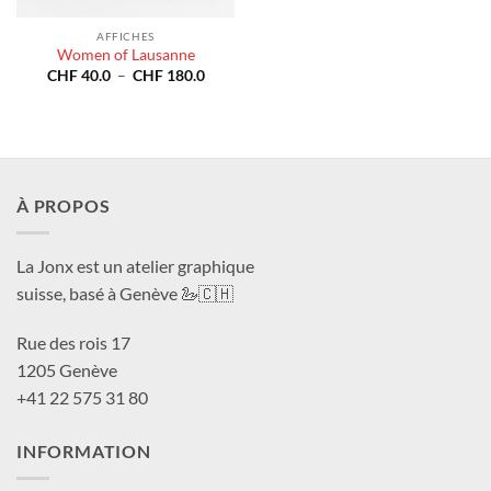
AFFICHES
Women of Lausanne
Plage
CHF
40.0
–
CHF
180.0
de
prix :
CHF 40.0
à
CHF 180.0
À PROPOS
La Jonx est un atelier graphique
suisse, basé à Genève 🦢🇨🇭
Rue des rois 17
1205 Genève
+41 22 575 31 80
INFORMATION