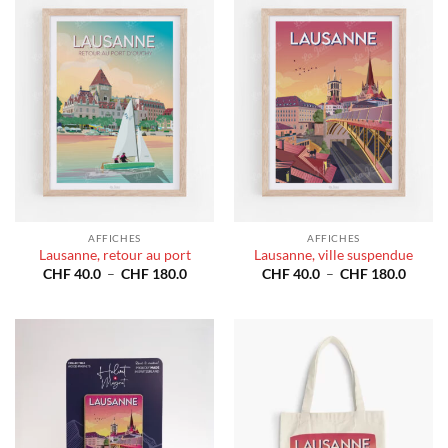
CHF 180.0
CHF 1
AFFICHES
AFFICHES
Lausanne, retour au port
Lausanne, ville suspendue
Plage
Plage
CHF
40.0
–
CHF
180.0
CHF
40.0
–
CHF
180.0
de
de
prix :
prix :
CHF 40.0
CHF 4
à
à
CHF 180.0
CHF 1