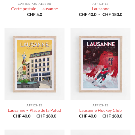
CARTES POSTALES A6
AFFICHES
Carte postale – Lausanne
Lausanne
Plage
CHF
5.0
CHF
40.0
–
CHF
180.0
de
prix :
CHF 4
à
CHF 1
AFFICHES
AFFICHES
Lausanne – Place de la Palud
Lausanne Hockey Club
Plage
Plage
CHF
40.0
–
CHF
180.0
CHF
40.0
–
CHF
180.0
de
de
prix :
prix :
CHF 40.0
CHF 4
à
à