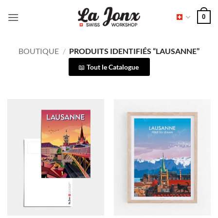
Passer
0
au
contenu
BOUTIQUE
/
PRODUITS IDENTIFIÉS “LAUSANNE”
Tout le Catalogue