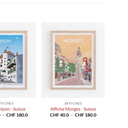
FFICHES
AFFICHES
Nyon - Suisse
Affiche Morges - Suisse
Plage
Plage
0
–
CHF
180.0
CHF
40.0
–
CHF
180.0
de
de
prix :
prix :
CHF 40.0
CHF 40.0