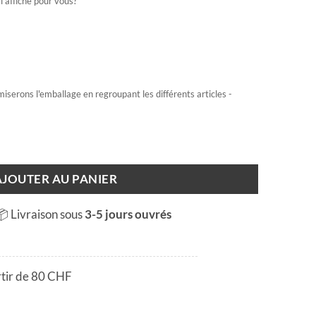
l'affiche pour vous?
miserons l'emballage en regroupant les différents articles -
au port
AJOUTER AU PANIER
📦 Livraison sous
3-5 jours ouvrés
rtir de 80 CHF