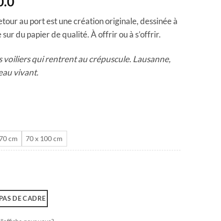
Plage
0.0
de
tour au port est une création originale, dessinée à
prix :
sur du papier de qualité. À offrir ou à s’offrir.
CHF 40.0
à
s voiliers qui rentrent au crépuscule. Lausanne,
CHF 180.0
leau vivant.
 70 cm
70 x 100 cm
PAS DE CADRE