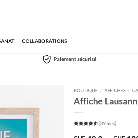
SANAT
COLLABORATIONS
Paiement sécurisé
BOUTIQUE
/
AFFICHES
/
CA
Affiche Lausanne
(39 avis)
4.5
out of
5