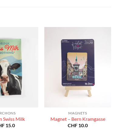
à
à
CHF 180.0
CHF 180.0
RCHONS
MAGNETS
n Swiss Milk
Magnet – Bern Kramgasse
HF
15.0
CHF
10.0