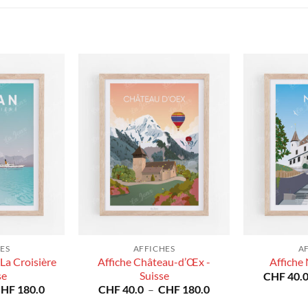
ES
AFFICHES
A
La Croisière
Affiche Château-d’Œx -
Affiche 
se
Suisse
CHF
40.
Plage
Plage
CHF
180.0
CHF
40.0
–
CHF
180.0
de
de