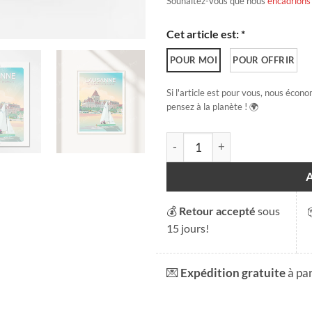
Souhaitez-vous que nous
encadrions
Cet article est: *
POUR MOI
POUR OFFRIR
Si l'article est pour vous, nous écono
pensez à la planète ! 🌍
quantité de Lausanne, retour 
💰
Retour accepté
sous
15 jours!
💌
Expédition gratuite
à pa