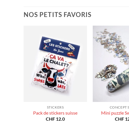
prix :
à
CHF 40.0
CHF 180.0
à
NOS PETITS FAVORIS
CHF 180.0
STICKERS
CONCEPT 
Pack de stickers suisse
Mini puzzle S
CHF
12.0
CHF
12