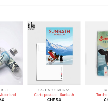
prix :
prix :
CHF 40.0
CHF 40.0
à
à
CHF 180.0
CHF 180.0
STORE
CARTES POSTALES A6
TO
witzerland
Carte postale – Sunbath
Torcho
.0
CHF
5.0
C