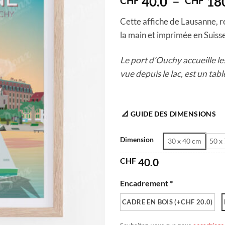
40.0
–
18
CHF
CHF
Cette affiche de Lausanne, re
la main et imprimée en Suisse 
Le port d’Ouchy accueille le
vue depuis le lac, est un tab
📐 GUIDE DES DIMENSIONS
Dimension
30 x 40 cm
50 x
CHF
40.0
Encadrement *
CADRE EN BOIS (+CHF 20.0)