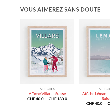
VOUS AIMEREZ SANS DOUTE
AFFICHES
AFFICH
amour -
Affiche Léman – 
Affiche Villars - Suisse
Plage
- Suis
CHF
40.0
–
CHF
180.0
de
Plage
80.0
CHF
40.0
–
prix :
de
CHF 40.0