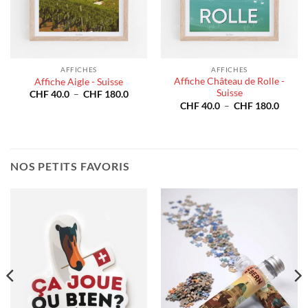
AFFICHES
AFFICHES
Affiche Château de Rolle -
Affiche Aigle - Suisse
Suisse
e
Plage
CHF
40.0
–
CHF
180.0
de
Plage
CHF
40.0
–
CHF
180.0
prix :
de
40.0
CHF 40.0
prix :
à
CHF 4
180.0
CHF 180.0
à
CHF 1
NOS PETITS FAVORIS