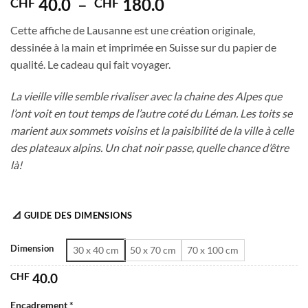
Plage
40.0
–
180.0
CHF
CHF
de
Cette affiche de Lausanne est une création originale,
prix :
dessinée à la main et imprimée en Suisse sur du papier de
CHF 40.0
qualité. Le cadeau qui fait voyager.
à
CHF 180.0
La vieille ville semble rivaliser avec la chaine des Alpes que
l’ont voit en tout temps de l’autre coté du Léman. Les toits se
marient aux sommets voisins et la paisibilité de la ville à celle
des plateaux alpins. Un chat noir passe, quelle chance d’être
là!
📐 GUIDE DES DIMENSIONS
Dimension
30 x 40 cm
50 x 70 cm
70 x 100 cm
CHF
40.0
Encadrement *