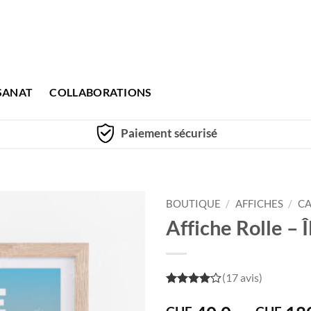
SANAT
COLLABORATIONS
Paiement sécurisé
BOUTIQUE
/
AFFICHES
/
CA
Affiche Rolle – Î
(17 avis)
4
out of
5