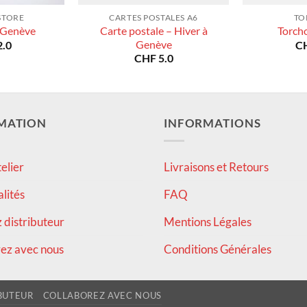
STORE
CARTES POSTALES A6
TO
Carte postale – Hiver à
 Genève
Torch
Genève
.0
C
CHF
5.0
MATION
INFORMATIONS
elier
Livraisons et Retours
alités
FAQ
distributeur
Mentions Légales
ez avec nous
Conditions Générales
BUTEUR
COLLABOREZ AVEC NOUS