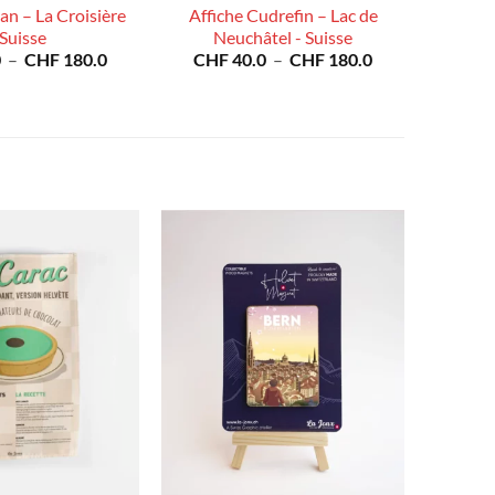
an – La Croisière
Affiche Cudrefin – Lac de
 Suisse
Neuchâtel - Suisse
Plage
Plage
0
–
CHF
180.0
CHF
40.0
–
CHF
180.0
de
de
prix :
prix :
CHF 40.0
CHF 40.0
à
à
CHF 180.0
CHF 180.0