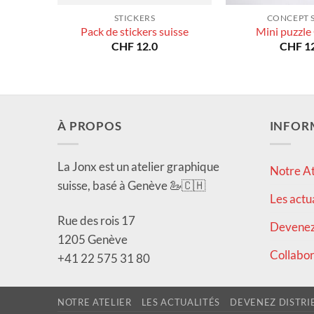
STICKERS
CONCEPT 
Pack de stickers suisse
Mini puzzle
CHF
12.0
CHF
12
À PROPOS
INFOR
La Jonx est un atelier graphique
Notre At
suisse, basé à Genève 🦢🇨🇭
Les actu
Rue des rois 17
Devenez 
1205 Genève
Collabor
+41 22 575 31 80
NOTRE ATELIER
LES ACTUALITÉS
DEVENEZ DISTRI