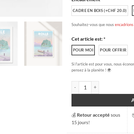
CADRE EN BOIS (+CHF 20.0)
Souhaitez-vous que nous
encadrions
Cet article est: *
POUR MOI
POUR OFFRIR
Si l'article est pour vous, nous écono
pensez à la planète ! 🌍
quantité de Rolle - Île de la H
💰
Retour accepté
sous
15 jours!