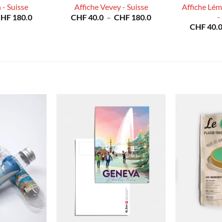
Affiche Lém
 - Suisse
Affiche Vevey - Suisse
Plage
Plage
-
CHF
180.0
CHF
40.0
–
CHF
180.0
de
de
CHF
40.
prix :
prix :
CHF 40.0
CHF 40.0
à
à
CHF 180.0
CHF 180.0