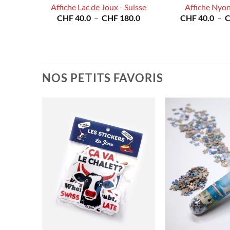
 Live
Affiche Lac de Joux - Suisse
Affiche Nyon
e
Plage
CHF
40.0
–
CHF
180.0
CHF
40.0
–
de
Plage
00.0
prix :
de
CHF 40.0
prix :
à
CHF 40.0
CHF 180.0
à
CHF 400.0
NOS PETITS FAVORIS