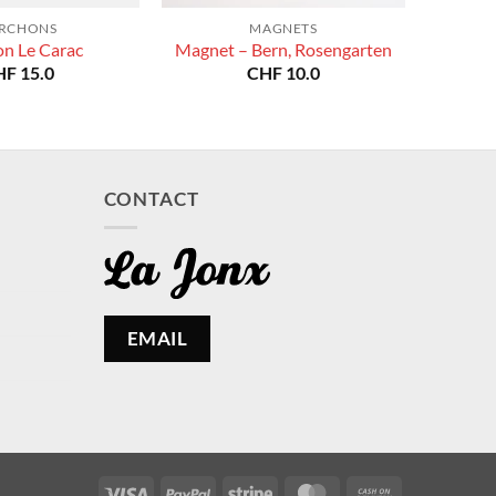
RCHONS
MAGNETS
on Le Carac
Magnet – Bern, Rosengarten
HF
15.0
CHF
10.0
CONTACT
EMAIL
Visa
PayPal
Stripe
MasterCard
Cash