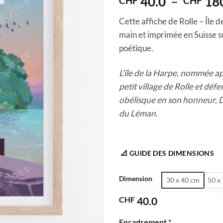
40.0
–
18
CHF
CHF
Cette affiche de Rolle – Île d
main et imprimée en Suisse su
poétique.
L’île de la Harpe, nommée ap
petit village de Rolle et déf
obélisque en son honneur, D
du Léman.
📐 GUIDE DES DIMENSIONS
Dimension
30 x 40 cm
50 x
CHF
40.0
Encadrement *