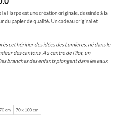
Plage
0.0
de
e la Harpe est une création originale, dessinée à la
prix :
r du papier de qualité. Un cadeau original et
CHF 40.0
à
CHF 180.0
rès cet héritier des idées des Lumières, né dans le
endeur des cantons. Au centre de l’ilot, un
es branches des enfants plongent dans les eaux
 70 cm
70 x 100 cm