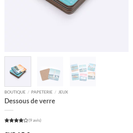
BOUTIQUE
/
PAPETERIE
/
JEUX
Dessous de verre
(9 avis)
4
out of
5