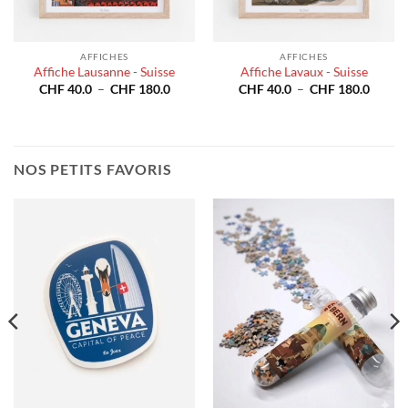
AFFICHES
AFFICHES
Affiche Lausanne - Suisse
Affiche Lavaux - Suisse
Plage
Plage
CHF
40.0
–
CHF
180.0
CHF
40.0
–
CHF
180.0
de
de
e
prix :
prix :
CHF 40.0
CHF 4
à
à
40.0
CHF 180.0
CHF 1
180.0
NOS PETITS FAVORIS