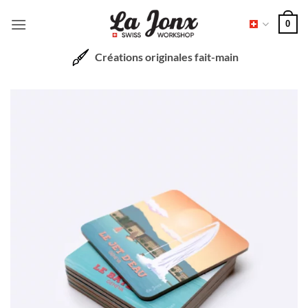
Passer
0
au
contenu
Créations originales fait-main