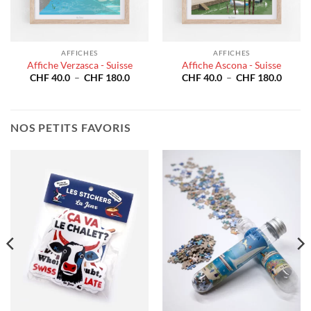
AFFICHES
AFFICHES
Affiche Verzasca - Suisse
Affiche Ascona - Suisse
e
Plage
Plage
CHF
40.0
–
CHF
180.0
CHF
40.0
–
CHF
180.0
de
de
prix :
prix :
40.0
CHF 40.0
CHF 4
à
à
180.0
CHF 180.0
CHF 1
NOS PETITS FAVORIS