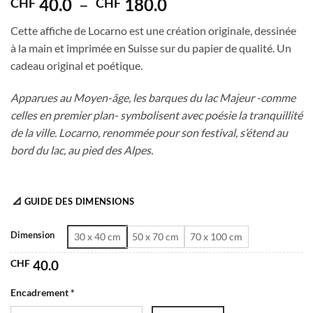
Plage
40.0
–
180.0
CHF
CHF
de
Cette affiche de Locarno est une création originale, dessinée
prix :
à la main et imprimée en Suisse sur du papier de qualité. Un
CHF 40.0
cadeau original et poétique.
à
CHF 180.0
Apparues au Moyen-âge, les barques du lac Majeur -comme
celles en premier plan- symbolisent avec poésie la tranquillité
de la ville. Locarno, renommée pour son festival, s’étend au
bord du lac, au pied des Alpes.
📐 GUIDE DES DIMENSIONS
Dimension
30 x 40 cm
50 x 70 cm
70 x 100 cm
CHF
40.0
Encadrement *