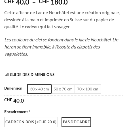
Plage
40.0
–
180.0
CHF
CHF
de
Cette affiche de Lac de Neuchâtel est une création originale,
prix :
dessinée à la main et imprimée en Suisse sur du papier de
CHF 40.0
qualité. Le cadeau qui fait voyager.
à
CHF 180.0
Les couleurs du ciel se fondent dans le lac de Neuchâtel. Un
héron se tient immobile, à l’écoute du clapotis des
vaguelettes.
📐 GUIDE DES DIMENSIONS
Dimension
30 x 40 cm
50 x 70 cm
70 x 100 cm
CHF
40.0
Encadrement *
CADRE EN BOIS (+CHF 20.0)
PAS DE CADRE