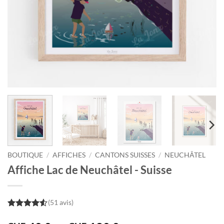
BOUTIQUE
/
AFFICHES
/
CANTONS SUISSES
/
NEUCHÂTEL
Affiche Lac de Neuchâtel - Suisse
(51 avis)
4.5
out of
5