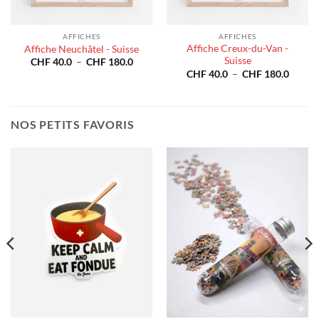
AFFICHES
AFFICHES
Affiche Creux-du-Van -
Affiche Neuchâtel - Suisse
Suisse
Plage
CHF
40.0
–
CHF
180.0
de
e
Plage
CHF
40.0
–
CHF
180.0
prix :
de
CHF 40.0
prix :
à
40.0
CHF 4
CHF 180.0
à
180.0
CHF 1
NOS PETITS FAVORIS