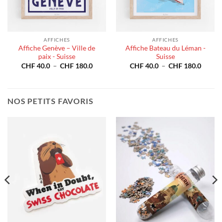
AFFICHES
AFFICHES
Affiche Genève – Ville de
Affiche Bateau du Léman -
paix - Suisse
Suisse
e
Plage
Plage
CHF
40.0
–
CHF
180.0
CHF
40.0
–
CHF
180.0
de
de
40.0
prix :
prix :
CHF 40.0
CHF 4
180.0
à
à
CHF 180.0
CHF 1
NOS PETITS FAVORIS