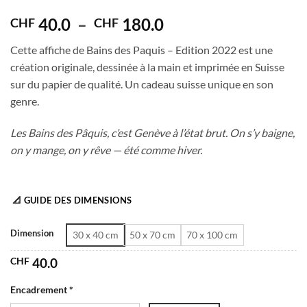
5
out of 5
Plage
40.0
–
180.0
CHF
CHF
de
Cette affiche de Bains des Paquis – Edition 2022 est une
prix :
création originale, dessinée à la main et imprimée en Suisse
CHF 40.0
sur du papier de qualité. Un cadeau suisse unique en son
à
genre.
CHF 180.0
Les Bains des Pâquis, c’est Genève à l’état brut. On s’y baigne,
on y mange, on y rêve — été comme hiver.
📐 GUIDE DES DIMENSIONS
Dimension
30 x 40 cm
50 x 70 cm
70 x 100 cm
CHF
40.0
Encadrement *