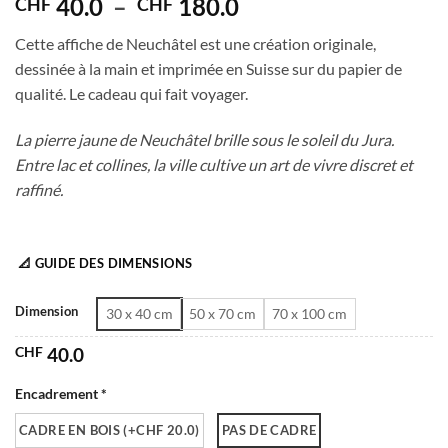
Plage
40.0
–
180.0
CHF
CHF
de
Cette affiche de Neuchâtel est une création originale,
prix :
dessinée à la main et imprimée en Suisse sur du papier de
CHF 40.0
qualité. Le cadeau qui fait voyager.
à
CHF 180.0
La pierre jaune de Neuchâtel brille sous le soleil du Jura.
Entre lac et collines, la ville cultive un art de vivre discret et
raffiné.
📐 GUIDE DES DIMENSIONS
Dimension
30 x 40 cm
50 x 70 cm
70 x 100 cm
CHF
40.0
Encadrement *
CADRE EN BOIS (+CHF 20.0)
PAS DE CADRE