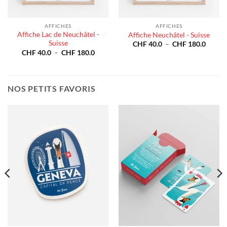
AFFICHES
AFFICHES
Affiche Lac de Neuchâtel -
Affiche Neuchâtel - Suisse
Suisse
Plage
CHF
40.0
–
CHF
180.0
de
e
Plage
CHF
40.0
–
CHF
180.0
prix :
de
CHF 4
prix :
à
40.0
CHF 40.0
CHF 1
à
180.0
CHF 180.0
NOS PETITS FAVORIS