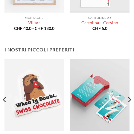
MONTAGNE
CARTOLINE A6
Villars
Cartolina – Cervino
a
Fascia
CHF
40.0
-
CHF
180.0
CHF
5.0
di
o:
prezzo:
da
0.0
CHF 40.0
a
I NOSTRI PICCOLI PREFERITI
80.0
CHF 180.0