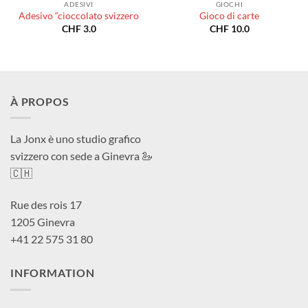
ADESIVI
GIOCHI
Adesivo “cioccolato svizzero
Gioco di carte
CHF
3.0
CHF
10.0
À PROPOS
La Jonx è uno studio grafico
svizzero con sede a Ginevra 🦢
🇨🇭
Rue des rois 17
1205 Ginevra
+41 22 575 31 80
INFORMATION