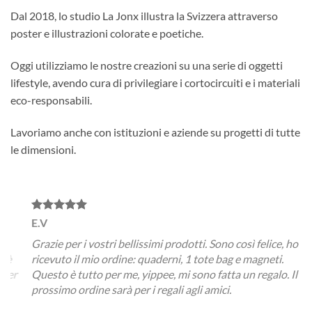
Dal 2018, lo studio La Jonx illustra la Svizzera attraverso
poster e illustrazioni colorate e poetiche.
Oggi utilizziamo le nostre creazioni su una serie di oggetti
lifestyle, avendo cura di privilegiare i cortocircuiti e i materiali
eco-responsabili.
Lavoriamo anche con istituzioni e aziende su progetti di tutte
le dimensioni.
E.V
A.C
Grazie per i vostri bellissimi prodotti. Sono così felice, ho
Non 
è
ricevuto il mio ordine: quaderni, 1 tote bag e magneti.
un p
er
Questo è tutto per me, yippee, mi sono fatta un regalo. Il
qual
prossimo ordine sarà per i regali agli amici.
ordi
pote