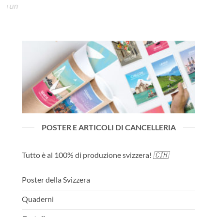
a un
funz
la l
o.
loro
POSTER E ARTICOLI DI CANCELLERIA
Tutto è al 100% di produzione svizzera!
🇨🇭
Poster della Svizzera
Quaderni