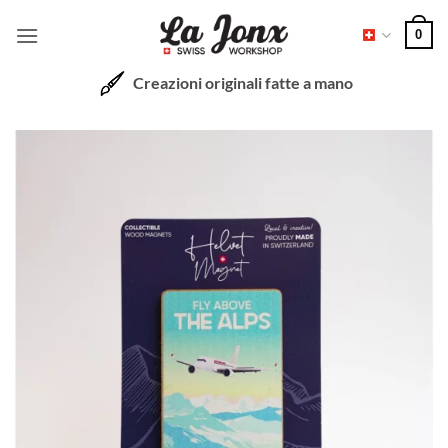
Salta
0
ai
contenuti
Creazioni originali fatte a mano