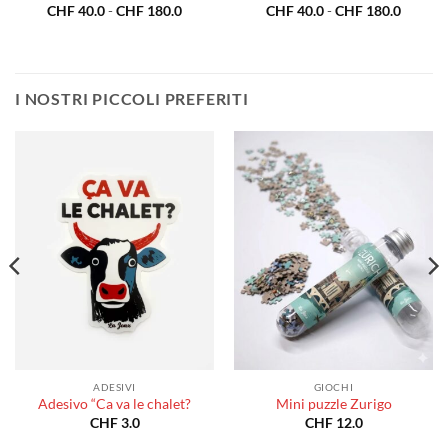
a
Fascia
Fascia
CHF
40.0
-
CHF
180.0
CHF
40.0
-
CHF
180.0
di
di
o:
prezzo:
prezzo:
da
da
0.0
CHF 40.0
CHF 40
a
a
80.0
CHF 180.0
CHF 18
I NOSTRI PICCOLI PREFERITI
ADESIVI
GIOCHI
Adesivo “Ca va le chalet?
Mini puzzle Zurigo
CHF
3.0
CHF
12.0