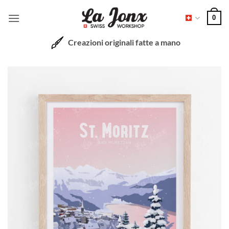
Salta
0
ai
contenuti
Creazioni originali fatte a mano