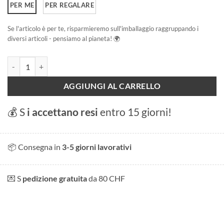
PER ME
PER REGALARE
Se l'articolo è per te, risparmieremo sull'imballaggio raggruppando i
diversi articoli - pensiamo al pianeta! 🌍
San Moritz quantità
AGGIUNGI AL CARRELLO
💰 S
i accettano resi
entro 15 giorni!
📦 Consegna in
3-5 giorni lavorativi
💌 S
pedizione gratuita
da 80 CHF