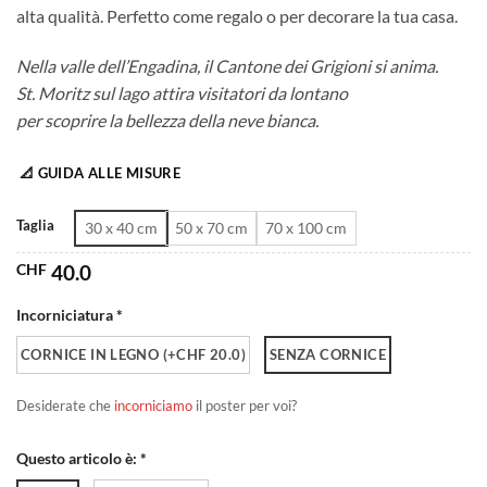
alta qualità. Perfetto come regalo o per decorare la tua casa.
da
CHF 40.0
Nella valle dell’Engadina, il Cantone dei Grigioni si anima.
a
St. Moritz sul lago attira visitatori da lontano
CHF 180.0
per scoprire la bellezza della neve bianca.
📐 GUIDA ALLE MISURE
Taglia
30 x 40 cm
50 x 70 cm
70 x 100 cm
CHF
40.0
Incorniciatura *
CORNICE IN LEGNO (+CHF 20.0)
SENZA CORNICE
Desiderate che
incorniciamo
il poster per voi?
Questo articolo è: *