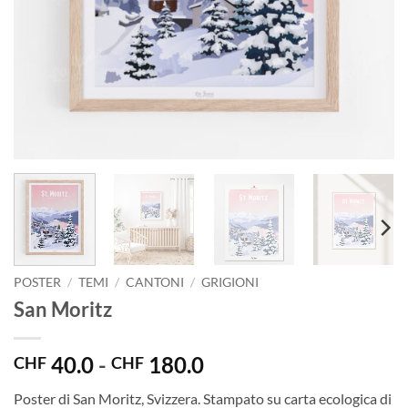
POSTER
/
TEMI
/
CANTONI
/
GRIGIONI
San Moritz
Fascia
40.0
-
180.0
CHF
CHF
di
Poster di San Moritz, Svizzera. Stampato su carta ecologica di
prezzo: