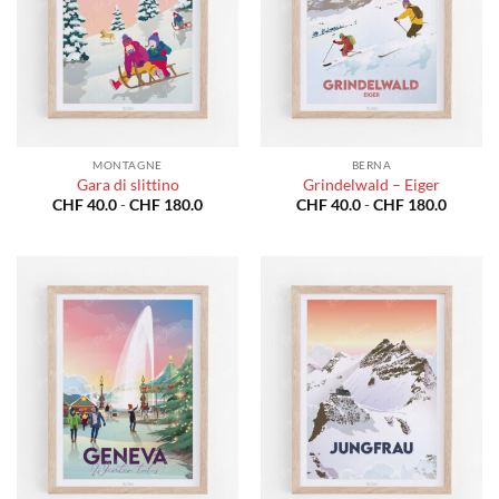
MONTAGNE
BERNA
Gara di slittino
Grindelwald – Eiger
Fascia
Fascia
CHF
40.0
-
CHF
180.0
CHF
40.0
-
CHF
180.0
di
di
prezzo:
prezzo:
da
da
CHF 40.0
CHF 40
a
a
CHF 180.0
CHF 18