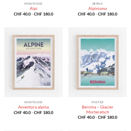
MONTAGNE
BERNA
Alpi
Alpinismo
Fascia
Fascia
CHF
40.0
-
CHF
180.0
CHF
40.0
-
CHF
180.0
di
di
prezzo:
prezzo:
da
da
CHF 40.0
CHF 40
a
a
CHF 180.0
CHF 18
MONTAGNE
POSTER
Bernina – Glacier
Avventura alpina
Morteratsch
Fascia
CHF
40.0
-
CHF
180.0
di
Fascia
CHF
40.0
-
CHF
180.0
prezzo:
di
da
prezzo:
CHF 40.0
da