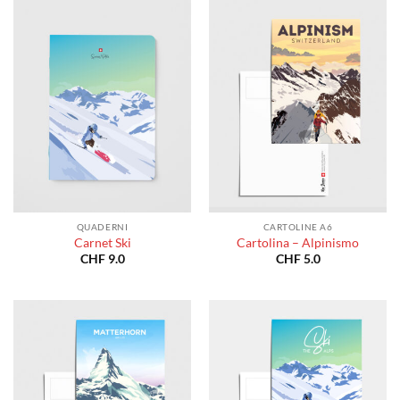
a
CHF 40
CHF 180.0
a
CHF 18
QUADERNI
CARTOLINE A6
Carnet Ski
Cartolina – Alpinismo
CHF
9.0
CHF
5.0