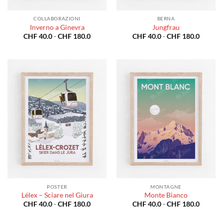
COLLABORAZIONI
BERNA
Inverno a Ginevra
Jungfrau
Fascia
Fascia
CHF
40.0
-
CHF
180.0
CHF
40.0
-
CHF
180.0
di
di
prezzo:
prezzo:
da
da
CHF 40.0
CHF 40
a
a
CHF 180.0
CHF 18
POSTER
MONTAGNE
Lélex – Sciare nel Giura
Monte Bianco
Fascia
Fascia
CHF
40.0
-
CHF
180.0
CHF
40.0
-
CHF
180.0
di
di
prezzo:
prezzo: