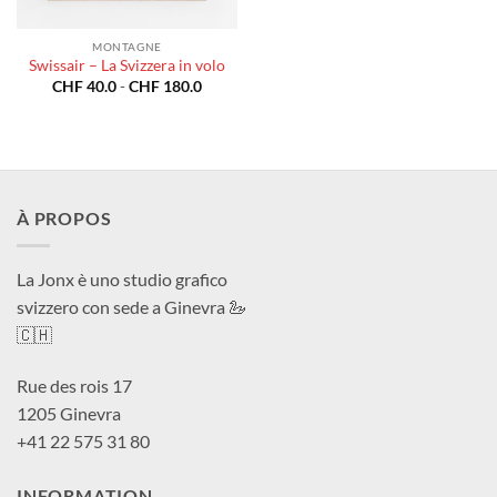
MONTAGNE
Swissair – La Svizzera in volo
Fascia
CHF
40.0
-
CHF
180.0
di
prezzo:
da
CHF 40.0
a
CHF 180.0
À PROPOS
La Jonx è uno studio grafico
svizzero con sede a Ginevra 🦢
🇨🇭
Rue des rois 17
1205 Ginevra
+41 22 575 31 80
INFORMATION