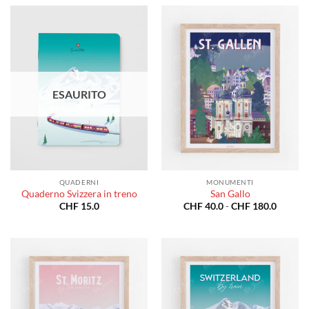
da
da
CHF 40.0
CHF 40
a
a
CHF 180.0
CHF 18
ESAURITO
QUADERNI
MONUMENTI
Quaderno Svizzera in treno
San Gallo
Fascia
CHF
15.0
CHF
40.0
-
CHF
180.0
di
prezzo:
da
CHF 40
a
CHF 18