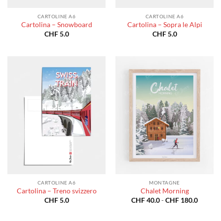
CARTOLINE A6
CARTOLINE A6
Cartolina – Snowboard
Cartolina – Sopra le Alpi
CHF
5.0
CHF
5.0
CARTOLINE A6
MONTAGNE
Cartolina – Treno svizzero
Chalet Morning
Fascia
CHF
5.0
CHF
40.0
-
CHF
180.0
di
prezzo:
da