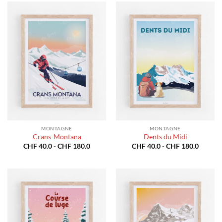
CHF 40
a
CHF 18
MONTAGNE
MONTAGNE
Crans-Montana
Dents du Midi
Fascia
Fascia
CHF
40.0
-
CHF
180.0
CHF
40.0
-
CHF
180.0
di
di
prezzo:
prezzo:
da
da
CHF 40.0
CHF 40
a
a
CHF 180.0
CHF 18