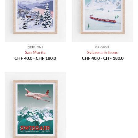
GRIGIONI
GRIGIONI
San Moritz
Svizzera in treno
Fascia
Fascia
CHF
40.0
-
CHF
180.0
CHF
40.0
-
CHF
180.0
di
di
prezzo:
prezzo:
da
da
CHF 40.0
CHF 40
a
a
CHF 180.0
CHF 18