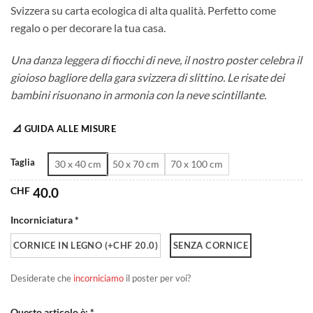
Svizzera su carta ecologica di alta qualità. Perfetto come
da
regalo o per decorare la tua casa.
CHF 40.0
a
Una danza leggera di fiocchi di neve, il nostro poster celebra il
CHF 180.0
gioioso bagliore della gara svizzera di slittino. Le risate dei
bambini risuonano in armonia con la neve scintillante.
📐 GUIDA ALLE MISURE
Taglia
30 x 40 cm
50 x 70 cm
70 x 100 cm
CHF
40.0
Incorniciatura *
CORNICE IN LEGNO (+CHF 20.0)
SENZA CORNICE
Desiderate che
incorniciamo
il poster per voi?
Questo articolo è: *