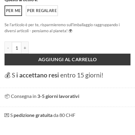
PER ME
PER REGALARE
Se l'articolo è per te, risparmieremo sull'imballaggio raggruppando i
diversi articoli - pensiamo al pianeta! 🌍
Gara di slittino quantità
AGGIUNGI AL CARRELLO
💰 S
i accettano resi
entro 15 giorni!
📦 Consegna in
3-5 giorni lavorativi
💌 S
pedizione gratuita
da 80 CHF