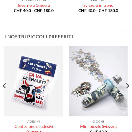
COLLABORAZIONI
GRIGIONI
Inverno a Ginevra
Svizzera in treno
a
Fascia
Fascia
CHF
40.0
-
CHF
180.0
CHF
40.0
-
CHF
180.0
di
di
o:
prezzo:
prezzo:
da
da
0.0
CHF 40.0
CHF 40
a
a
80.0
CHF 180.0
CHF 18
I NOSTRI PICCOLI PREFERITI
ADESIVI
GIOCHI
Confezione di adesivi
Mini puzzle Svizzera
Ginevra
CHF
12.0