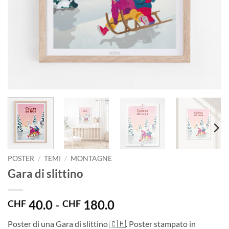
POSTER
/
TEMI
/
MONTAGNE
Gara di slittino
Fascia
40.0
-
180.0
CHF
CHF
di
Poster di una Gara di slittino 🇨🇭. Poster stampato in
prezzo: