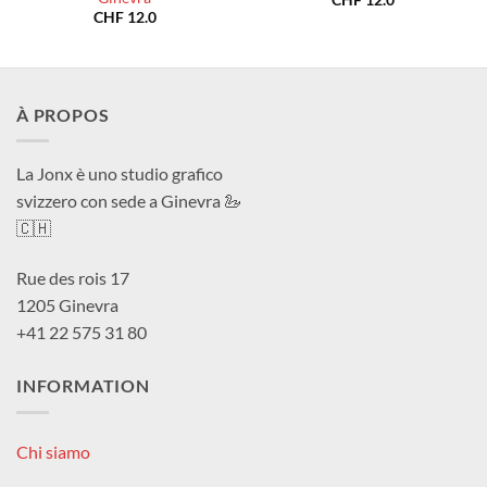
CHF
12.0
À PROPOS
La Jonx è uno studio grafico
svizzero con sede a Ginevra 🦢
🇨🇭
Rue des rois 17
1205 Ginevra
+41 22 575 31 80
INFORMATION
Chi siamo