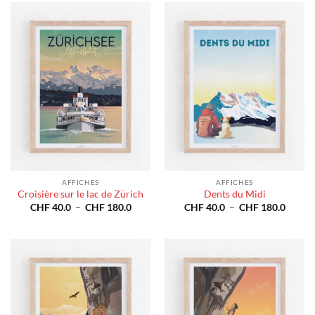
à
à
CHF 180.0
CHF 1
AFFICHES
AFFICHES
Croisière sur le lac de Zürich
Dents du Midi
Plage
Plage
CHF
40.0
–
CHF
180.0
CHF
40.0
–
CHF
180.0
de
de
prix :
prix :
CHF 40.0
CHF 4
à
à
CHF 180.0
CHF 1