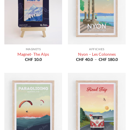
MAGNETS
AFFICHES
Magnet- The Alps
Nyon – Les Colonnes
Plage
CHF
10.0
CHF
40.0
–
CHF
180.0
de
prix :
CHF 4
à
CHF 1