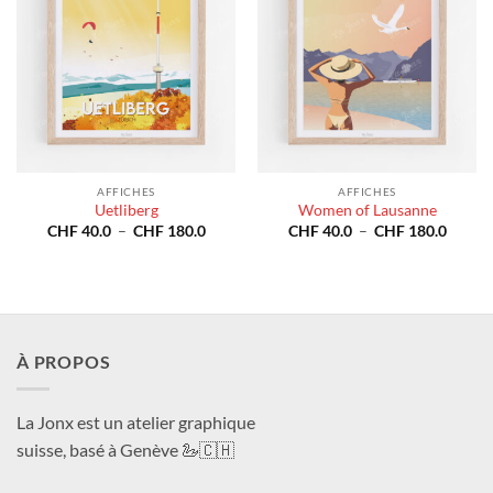
AFFICHES
AFFICHES
Uetliberg
Women of Lausanne
Plage
Plage
CHF
40.0
–
CHF
180.0
CHF
40.0
–
CHF
180.0
de
de
prix :
prix :
CHF 40.0
CHF 4
à
à
CHF 180.0
CHF 1
À PROPOS
La Jonx est un atelier graphique
suisse, basé à Genève 🦢🇨🇭