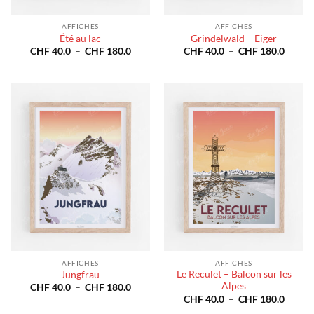
AFFICHES
AFFICHES
Été au lac
Grindelwald – Eiger
Plage
Plage
CHF
40.0
–
CHF
180.0
CHF
40.0
–
CHF
180.0
de
de
prix :
prix :
CHF 40.0
CHF 4
à
à
CHF 180.0
CHF 1
AFFICHES
AFFICHES
Le Reculet – Balcon sur les
Jungfrau
Alpes
Plage
CHF
40.0
–
CHF
180.0
de
Plage
CHF
40.0
–
CHF
180.0
prix :
de