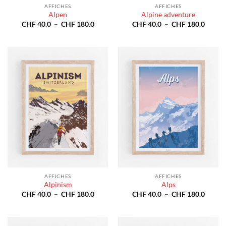
AFFICHES
AFFICHES
Alpen
Alpine adventure
Plage
Plage
CHF
40.0
–
CHF
180.0
CHF
40.0
–
CHF
180.0
de
de
prix :
prix :
CHF 40.0
CHF 4
à
à
CHF 180.0
CHF 1
AFFICHES
AFFICHES
Alpinism
Alps
Plage
Plage
CHF
40.0
–
CHF
180.0
CHF
40.0
–
CHF
180.0
de
de
prix :
prix :
CHF 40.0
CHF 4
à
à