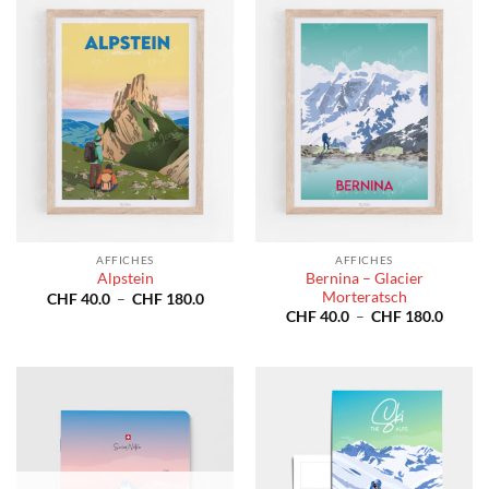
CHF 180.0
CHF 1
AFFICHES
AFFICHES
Bernina – Glacier
Alpstein
Morteratsch
Plage
CHF
40.0
–
CHF
180.0
de
Plage
CHF
40.0
–
CHF
180.0
prix :
de
CHF 40.0
prix :
à
CHF 4
CHF 180.0
à
CHF 1