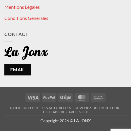
Mentions Légales
Conditions Générales
CONTACT
EMAIL
Visa
PayPal
Stripe
MasterCard
Cash
On
NOTRE ATELIER
LES ACTUALITÉS
DEVENEZ DISTRIBUTEUR
Delivery
COLLABOREZ AVEC NOUS
Copyright 2026 ©
LA JONX