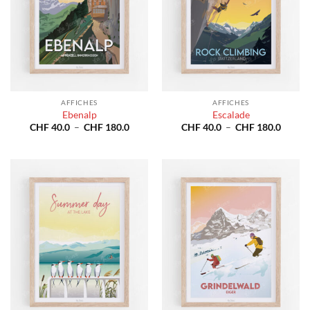
AFFICHES
AFFICHES
Ebenalp
Escalade
Plage
Plage
CHF
40.0
–
CHF
180.0
CHF
40.0
–
CHF
180.0
de
de
prix :
prix :
CHF 40.0
CHF 4
à
à
CHF 180.0
CHF 1