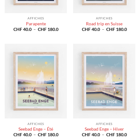
AFFICHES
AFFICHES
Parapente
Road trip en Suisse
Plage
Plage
CHF
40.0
–
CHF
180.0
CHF
40.0
–
CHF
180.0
de
de
prix :
prix :
CHF 40.0
CHF 4
à
à
CHF 180.0
CHF 1
AFFICHES
AFFICHES
Seebad Enge – Été
Seebad Enge – Hiver
Plage
Plage
CHF
40.0
–
CHF
180.0
CHF
40.0
–
CHF
180.0
de
de