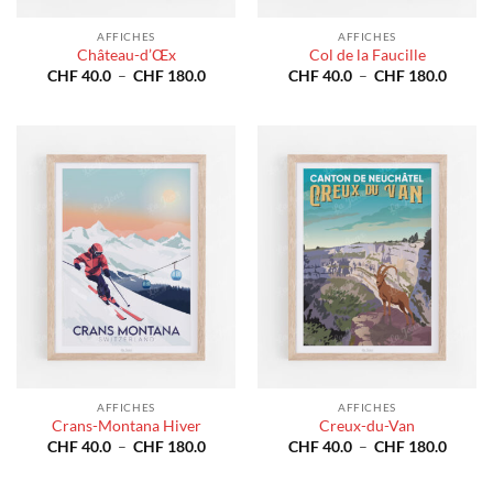
AFFICHES
AFFICHES
Château-d’Œx
Col de la Faucille
Plage
Plage
CHF
40.0
–
CHF
180.0
CHF
40.0
–
CHF
180.0
de
de
prix :
prix :
CHF 40.0
CHF 4
à
à
CHF 180.0
CHF 1
AFFICHES
AFFICHES
Crans-Montana Hiver
Creux-du-Van
Plage
Plage
CHF
40.0
–
CHF
180.0
CHF
40.0
–
CHF
180.0
de
de
prix :
prix :
CHF 40.0
CHF 4