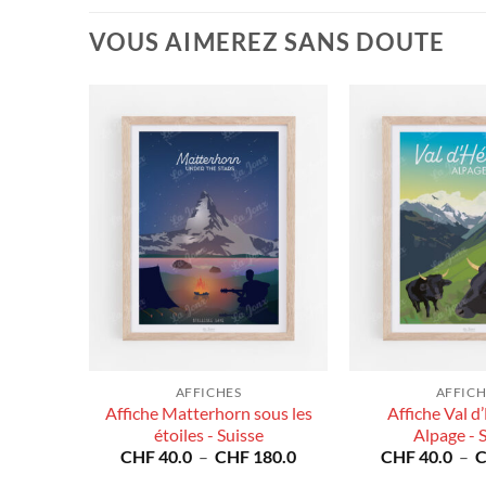
VOUS AIMEREZ SANS DOUTE
AFFICHES
AFFICH
Affiche Matterhorn sous les
Affiche Val d
uisse
Plage
étoiles - Suisse
Alpage - 
80.0
de
Plage
CHF
40.0
–
CHF
180.0
CHF
40.0
–
prix :
de
CHF 40.0