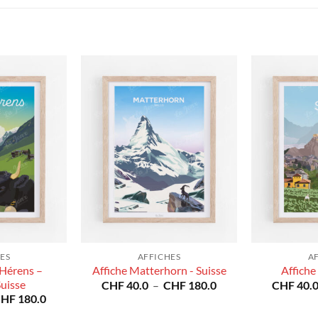
ES
AFFICHES
A
’Hérens –
Affiche Matterhorn - Suisse
Affiche 
Suisse
Plage
CHF
40.0
–
CHF
180.0
CHF
40.
de
Plage
CHF
180.0
prix :
de
CHF 40.0