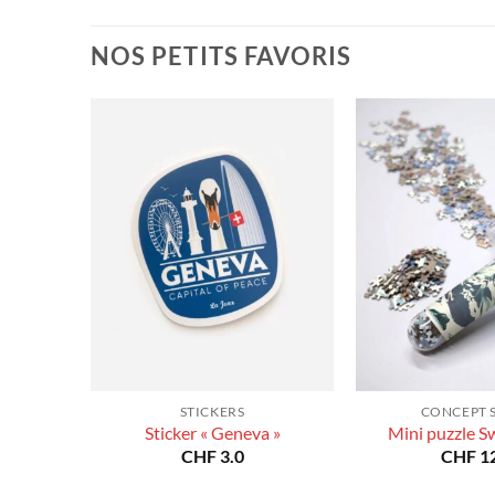
prix :
à
CHF 40.0
CHF 180.0
à
NOS PETITS FAVORIS
CHF 180.0
STICKERS
CONCEPT 
Sticker « Geneva »
Mini puzzle S
CHF
3.0
CHF
12