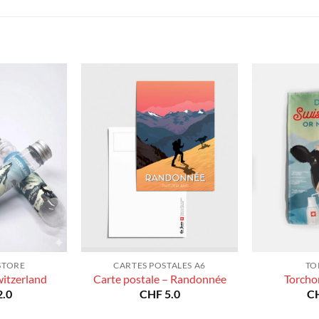
prix :
à
CHF 40.0
CHF 180.0
à
CHF 180.0
STORE
CARTES POSTALES A6
TO
witzerland
Carte postale – Randonnée
Torcho
.0
CHF
5.0
C