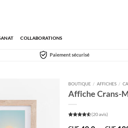
SANAT
COLLABORATIONS
Paiement sécurisé
BOUTIQUE
/
AFFICHES
/
CA
Affiche Crans-M
(20 avis)
4.5
out of
5