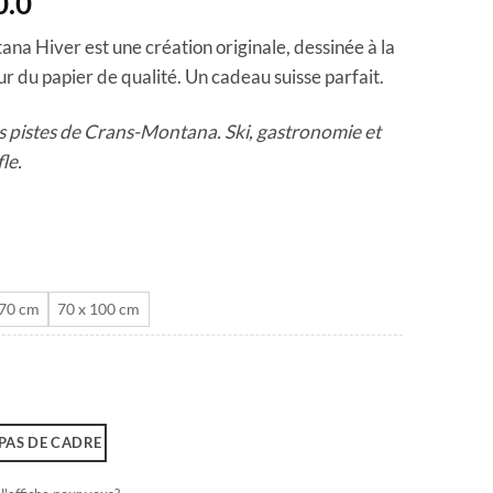
Plage
0.0
de
na Hiver est une création originale, dessinée à la
prix :
r du papier de qualité. Un cadeau suisse parfait.
CHF 40.0
à
 les pistes de Crans-Montana. Ski, gastronomie et
CHF 180.0
le.
 70 cm
70 x 100 cm
PAS DE CADRE