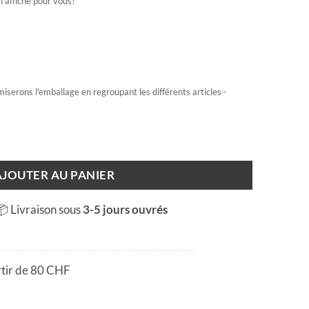
l'affiche pour vous?
miserons l'emballage en regroupant les différents articles -
iver
AJOUTER AU PANIER
📦 Livraison sous
3-5 jours ouvrés
rtir de 80 CHF