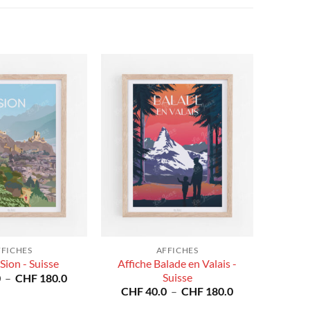
FFICHES
AFFICHES
Affiche Balade en Valais -
Sion - Suisse
Plage
Suisse
0
–
CHF
180.0
de
Plage
CHF
40.0
–
CHF
180.0
prix :
de
CHF 40.0