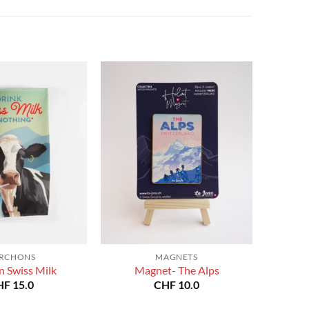
prix :
à
CHF 40.0
CHF 180.0
à
CHF 180.0
RCHONS
MAGNETS
n Swiss Milk
Magnet- The Alps
HF
15.0
CHF
10.0