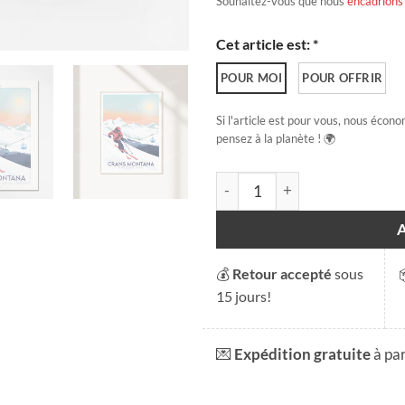
Souhaitez-vous que nous
encadrions
Cet article est: *
POUR MOI
POUR OFFRIR
Si l'article est pour vous, nous écono
pensez à la planète ! 🌍
quantité de Crans-Montana H
💰
Retour accepté
sous
15 jours!
💌
Expédition gratuite
à pa