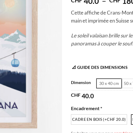
40.0
–
18
CHF
CHF
Cette affiche de Crans-Monta
main et imprimée en Suisse su
Le soleil valaisan brille sur
panoramas à couper le souff
📐 GUIDE DES DIMENSIONS
Dimension
30 x 40 cm
50 x
CHF
40.0
Encadrement *
CADRE EN BOIS (+CHF 20.0)