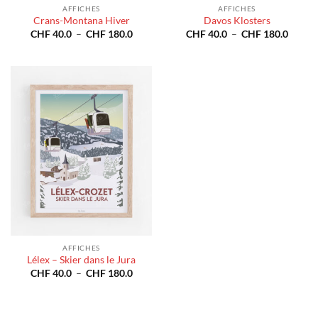
AFFICHES
AFFICHES
Crans-Montana Hiver
Davos Klosters
Plage
Plage
CHF
40.0
–
CHF
180.0
CHF
40.0
–
CHF
180.0
de
de
prix :
prix :
CHF 40.0
CHF 4
à
à
CHF 180.0
CHF 1
AFFICHES
Lélex – Skier dans le Jura
Plage
CHF
40.0
–
CHF
180.0
de
prix :
CHF 40.0
à