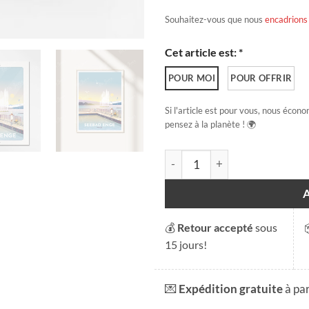
Souhaitez-vous que nous
encadrions
Cet article est: *
POUR MOI
POUR OFFRIR
Si l'article est pour vous, nous écono
pensez à la planète ! 🌍
quantité de Seebad Enge - Hi
💰
Retour accepté
sous
15 jours!
💌
Expédition gratuite
à pa