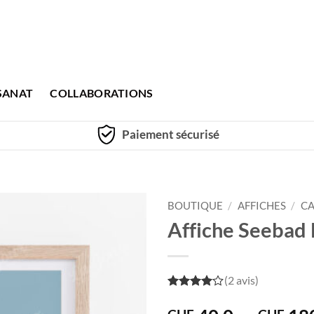
SANAT
COLLABORATIONS
Paiement sécurisé
BOUTIQUE
/
AFFICHES
/
CA
Affiche Seebad 
(2 avis)
4
out of
5