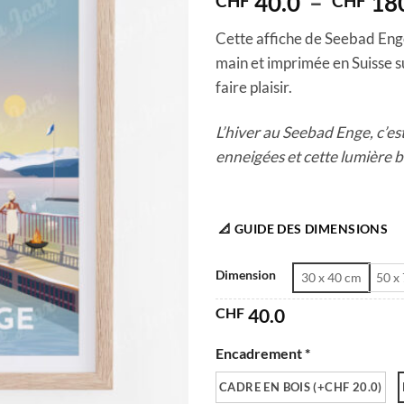
40.0
–
18
CHF
CHF
Cette affiche de Seebad Enge 
main et imprimée en Suisse s
faire plaisir.
L’hiver au Seebad Enge, c’est
enneigées et cette lumière bl
📐 GUIDE DES DIMENSIONS
Dimension
30 x 40 cm
50 x
CHF
40.0
Encadrement *
CADRE EN BOIS (+CHF 20.0)