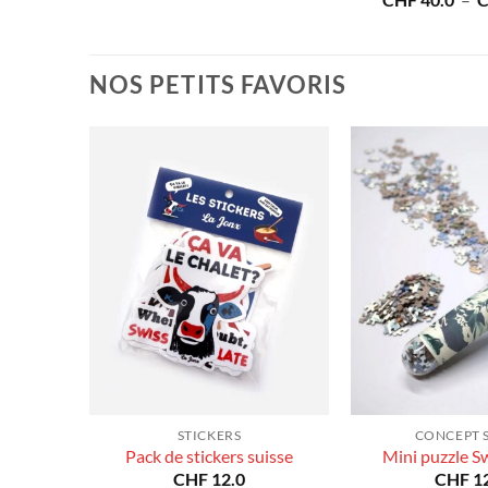
80.0
CHF
40.0
–
prix :
de
CHF 40.0
prix :
à
CHF 40.0
CHF 180.0
à
NOS PETITS FAVORIS
CHF 180.0
STICKERS
CONCEPT 
Pack de stickers suisse
Mini puzzle S
CHF
12.0
CHF
12