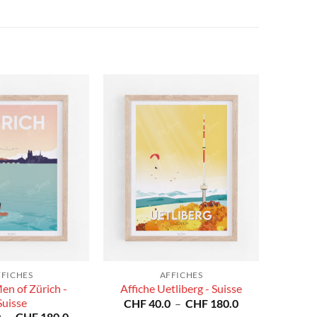
FFICHES
AFFICHES
en of Zürich -
Affiche Uetliberg - Suisse
Suisse
Plage
CHF
40.0
–
CHF
180.0
de
Plage