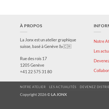
À PROPOS
INFOR
La Jonx est un atelier graphique
Notre At
suisse, basé à Genève 🦢🇨🇭
Les actu
Rue des rois 17
Devenez 
1205 Genève
Collabor
+41 22 575 31 80
NOTRE ATELIER
LES ACTUALITÉS
DEVENEZ DISTRI
Copyright 2026 ©
LA JONX