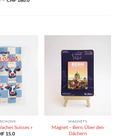
0
–
CHF
180.0
prix :
de
CHF 40.0
prix :
à
CHF 40.0
CHF 180.0
à
CHF 180.0
RCHONS
MAGNETS
Magnet – Bern, Über den
Vaches Suisses »
Dächern
HF
15.0