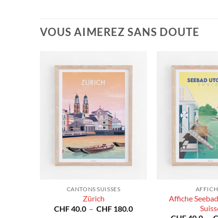
VOUS AIMEREZ SANS DOUTE
CANTONS SUISSES
AFFICH
tten -
Affiche Seebad
Zürich
Plage
Suiss
CHF
40.0
–
CHF
180.0
de
Plage