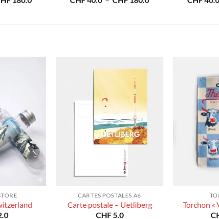
CHF
180.0
CHF
40.0
–
CHF
180.0
CHF
40.
de
de
prix :
prix :
CHF 40.0
CHF 40.0
à
à
CHF 180.0
CHF 180.0
STORE
CARTES POSTALES A6
TO
witzerland
Carte postale – Uetliberg
Torchon « 
.0
CHF
5.0
C