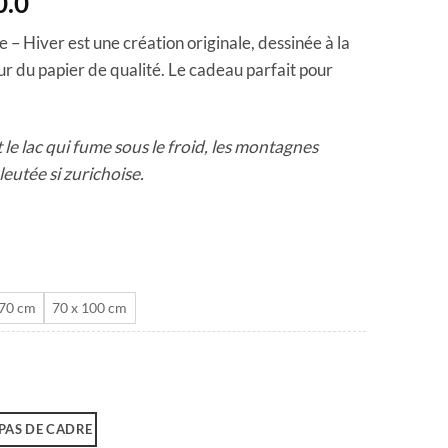
Plage
0.0
de
– Hiver est une création originale, dessinée à la
prix :
ur du papier de qualité. Le cadeau parfait pour
CHF 40.0
à
CHF 180.0
 le lac qui fume sous le froid, les montagnes
eutée si zurichoise.
 70 cm
70 x 100 cm
PAS DE CADRE