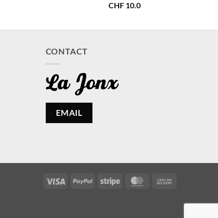
CHF
10.0
CONTACT
EMAIL
Visa
PayPal
Stripe
MasterCard
Cash
On
Delivery