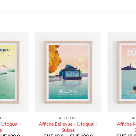
ES
AFFICHES
A
 Utoquai -
Affiche Bellevue – Utoquai -
Affiche M
e
Suisse
Plage
Plage