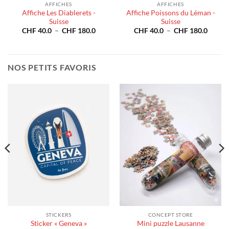
AFFICHES
AFFICHES
Affiche Les Diablerets -
Affiche Poissons du Léman -
Suisse
Suisse
e
Plage
Plage
CHF
40.0
–
CHF
180.0
CHF
40.0
–
CHF
180.0
de
de
prix :
prix :
40.0
CHF 40.0
CHF 4
à
à
180.0
CHF 180.0
CHF 1
NOS PETITS FAVORIS
STICKERS
CONCEPT STORE
Sticker « Geneva »
Mini puzzle Lausanne