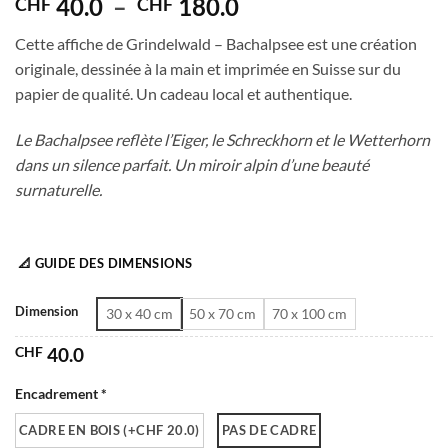
Plage
40.0
–
180.0
CHF
CHF
de
Cette affiche de Grindelwald – Bachalpsee est une création
prix :
originale, dessinée à la main et imprimée en Suisse sur du
CHF 40.0
papier de qualité. Un cadeau local et authentique.
à
CHF 180.0
Le Bachalpsee reflète l’Eiger, le Schreckhorn et le Wetterhorn
dans un silence parfait. Un miroir alpin d’une beauté
surnaturelle.
📐 GUIDE DES DIMENSIONS
Dimension
30 x 40 cm
50 x 70 cm
70 x 100 cm
CHF
40.0
Encadrement *
CADRE EN BOIS (+CHF 20.0)
PAS DE CADRE