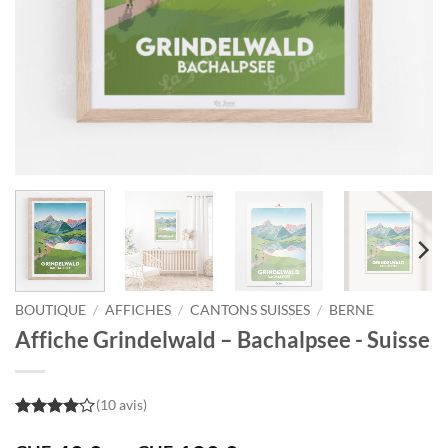
BOUTIQUE
/
AFFICHES
/
CANTONS SUISSES
/
BERNE
Affiche Grindelwald – Bachalpsee - Suisse
(10 avis)
4
out of
5