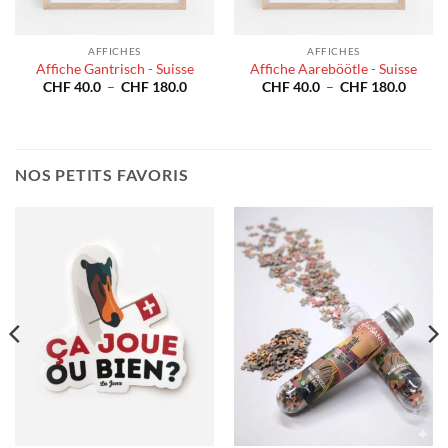
AFFICHES
AFFICHES
Affiche Gantrisch - Suisse
Affiche Aareböötle - Suisse
e
Plage
Plage
CHF
40.0
–
CHF
180.0
CHF
40.0
–
CHF
180.0
de
de
prix :
prix :
40.0
CHF 40.0
CHF 4
à
à
180.0
CHF 180.0
CHF 1
NOS PETITS FAVORIS