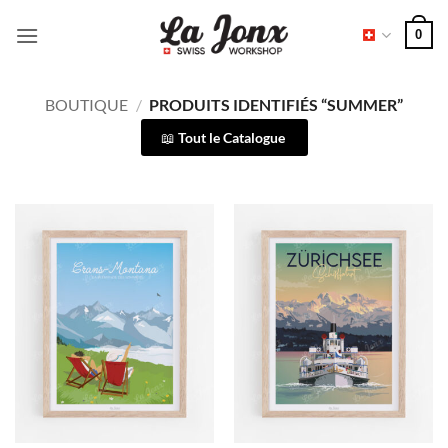
Passer
0
au
contenu
BOUTIQUE
/
PRODUITS IDENTIFIÉS “SUMMER”
Tout le Catalogue