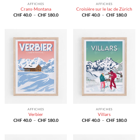
AFFICHES
AFFICHES
Crans-Montana
Croisière sur le lac de Zürich
Plage
Plage
CHF
40.0
–
CHF
180.0
CHF
40.0
–
CHF
180.0
de
de
prix :
prix :
CHF 40.0
CHF 4
à
à
CHF 180.0
CHF 1
AFFICHES
AFFICHES
Verbier
Villars
Plage
Plage
CHF
40.0
–
CHF
180.0
CHF
40.0
–
CHF
180.0
de
de
prix :
prix :
CHF 40.0
CHF 4
à
à