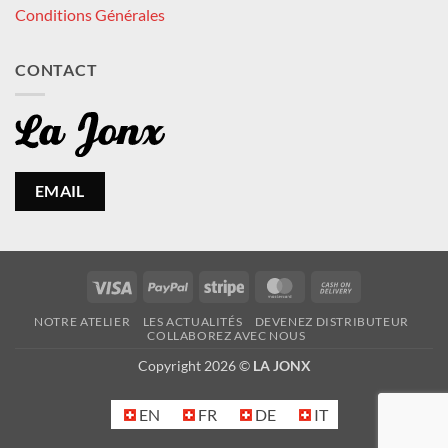
Conditions Générales
CONTACT
EMAIL
Visa
PayPal
Stripe
MasterCard
Cash
On
NOTRE ATELIER
LES ACTUALITÉS
DEVENEZ DISTRIBUTEUR
Delivery
COLLABOREZ AVEC NOUS
Copyright 2026 ©
LA JONX
EN
FR
DE
IT