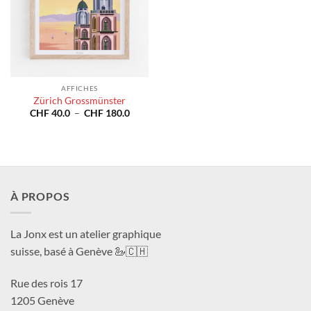
AFFICHES
Zürich Grossmünster
Plage
CHF
40.0
–
CHF
180.0
de
prix :
CHF 40.0
à
CHF 180.0
À PROPOS
La Jonx est un atelier graphique
suisse, basé à Genève 🦢🇨🇭
Rue des rois 17
1205 Genève