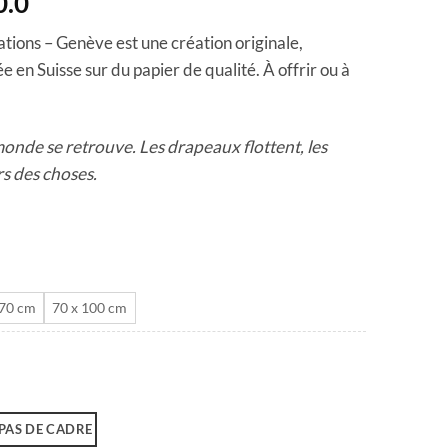
Plage
0.0
de
ations – Genève est une création originale,
prix :
e en Suisse sur du papier de qualité. À offrir ou à
CHF 40.0
à
CHF 180.0
monde se retrouve. Les drapeaux flottent, les
s des choses.
 70 cm
70 x 100 cm
PAS DE CADRE