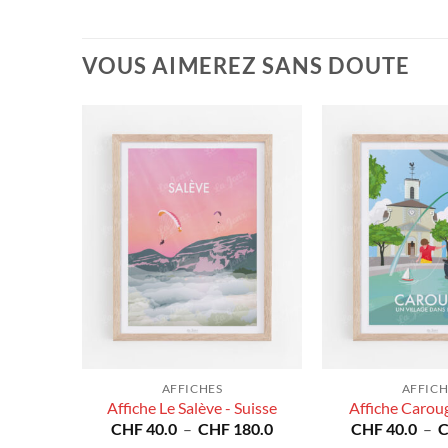
VOUS AIMEREZ SANS DOUTE
AFFICHES
AFFICH
 Suisse
Affiche Le Salève - Suisse
Affiche Caroug
Plage
Plage
80.0
CHF
40.0
–
CHF
180.0
CHF
40.0
–
de
de