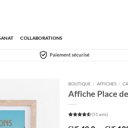
SANAT
COLLABORATIONS
Paiement sécurisé
BOUTIQUE
/
AFFICHES
/
CA
Affiche Place d
(51 avis)
4.5
out of
5