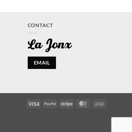
CONTACT
EMAIL
Visa
PayPal
Stripe
MasterCard
Cash
On
Delivery