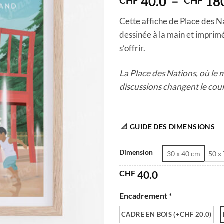
40.0
–
18
CHF
CHF
Cette affiche de Place des N
dessinée à la main et imprimé
s’offrir.
La Place des Nations, où le 
discussions changent le cour
📐 GUIDE DES DIMENSIONS
Dimension
30 x 40 cm
50 x
CHF
40.0
Encadrement *
CADRE EN BOIS (+CHF 20.0)