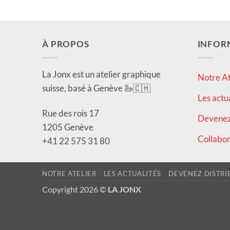
À PROPOS
INFOR
La Jonx est un atelier graphique
Notre At
suisse, basé à Genève 🦢🇨🇭
Les actu
Rue des rois 17
Devenez 
1205 Genève
Collabor
+41 22 575 31 80
NOTRE ATELIER
LES ACTUALITÉS
DEVENEZ DISTRI
Copyright 2026 ©
LA JONX