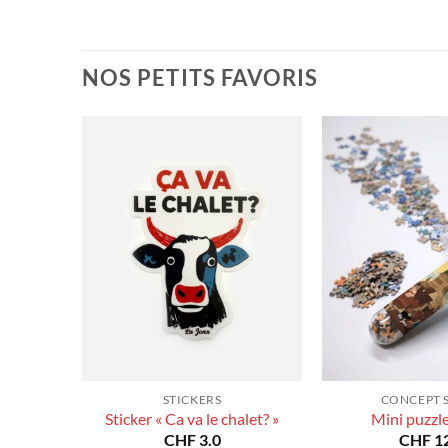
prix :
prix :
CHF 40.0
CHF 40.0
à
à
CHF 180.0
CHF 180.0
NOS PETITS FAVORIS
STICKERS
CONCEPT 
Sticker « Ca va le chalet? »
Mini puzzl
CHF
3.0
CHF
12