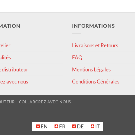
MATION
INFORMATIONS
elier
Livraisons et Retours
alités
FAQ
distributeur
Mentions Légales
ez avec nous
Conditions Générales
BUTEUR
COLLABOREZ AVEC NOUS
EN
FR
DE
IT