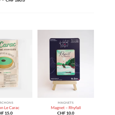
0
–
CHF
180.0
prix :
de
CHF 40.0
prix :
à
CHF 40.0
CHF 180.0
à
CHF 180.0
RCHONS
MAGNETS
on Le Carac
Magnet – Rhyfall
HF
15.0
CHF
10.0