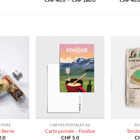
CHF
40.0
–
CHF
180.0
CHF
40.
prix :
de
CHF 40.0
prix :
à
CHF 40.0
CHF 180.0
à
CHF 180.0
STORE
CARTES POSTALES A6
TO
e Berne
Carte postale – Fondue
Torch
.0
CHF
5.0
C