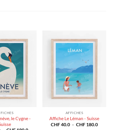
FFICHES
AFFICHES
nève, le Cygne -
Affiche Le Léman - Suisse
Suisse
Plage
CHF
40.0
–
CHF
180.0
de
Plage