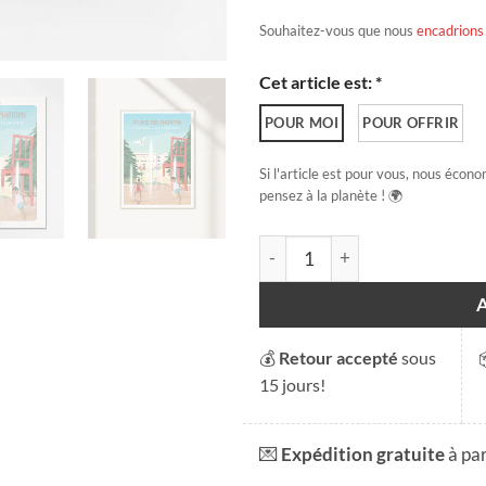
Souhaitez-vous que nous
encadrions
Cet article est: *
POUR MOI
POUR OFFRIR
Si l'article est pour vous, nous écono
pensez à la planète ! 🌍
quantité de Place des Nation
💰
Retour accepté
sous
15 jours!
💌
Expédition gratuite
à pa