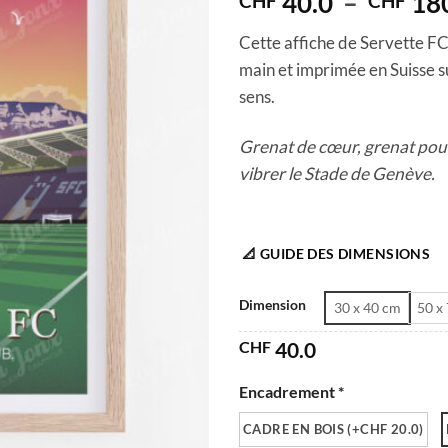
40.0
–
18
CHF
CHF
Cette affiche de Servette FC 
main et imprimée en Suisse su
sens.
Grenat de cœur, grenat pour 
vibrer le Stade de Genève.
📐 GUIDE DES DIMENSIONS
Dimension
30 x 40 cm
50 x
CHF
40.0
Encadrement *
CADRE EN BOIS (+CHF 20.0)