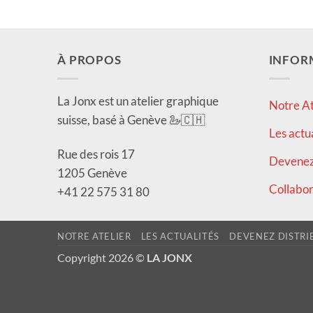
À PROPOS
INFOR
La Jonx est un atelier graphique
Notre At
suisse, basé à Genève 🦢🇨🇭
Les actu
Rue des rois 17
Devenez 
1205 Genève
Collabor
+41 22 575 31 80
NOTRE ATELIER
LES ACTUALITÉS
DEVENEZ DISTRI
Copyright 2026 ©
LA JONX