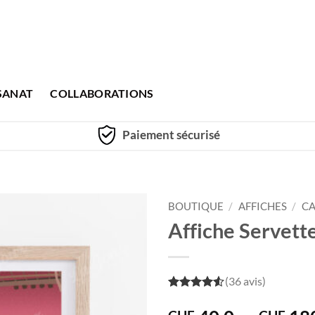
SANAT
COLLABORATIONS
Paiement sécurisé
BOUTIQUE
/
AFFICHES
/
CA
Affiche Servett
(36 avis)
4.5
out of
5