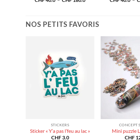
CHF
40.0
–
CHF
180.0
CHF
40.0
–
prix :
de
CHF 40.0
prix :
à
CHF 40.0
CHF 180.0
à
NOS PETITS FAVORIS
CHF 180.0
STICKERS
CONCEPT 
Sticker « Y’a pas l’feu au lac »
Mini puzzle 
CHF
3.0
CHF
12