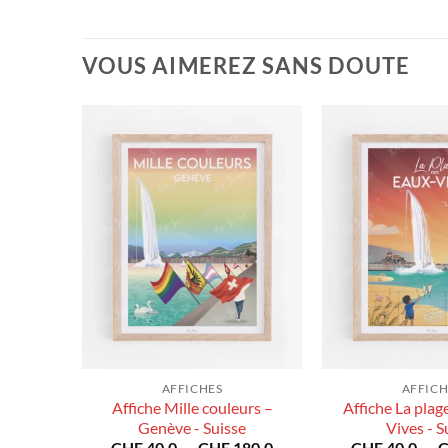
VOUS AIMEREZ SANS DOUTE
AFFICHES
AFFICH
Affiche Mille couleurs –
Affiche La plag
uisse
Plage
Genève - Suisse
Vives - S
80.0
de
Plage