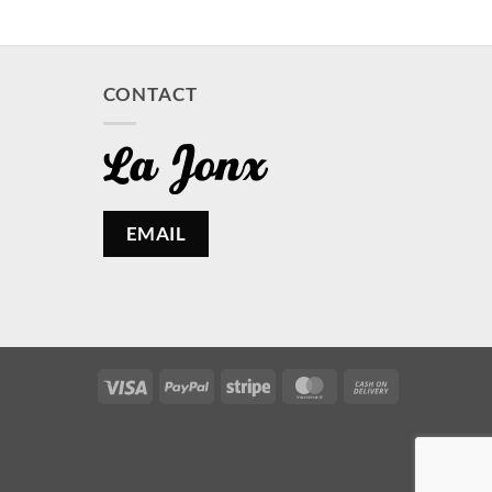
CONTACT
EMAIL
Visa
PayPal
Stripe
MasterCard
Cash
On
Delivery