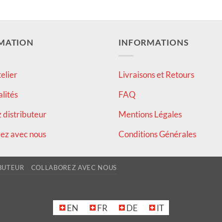
MATION
INFORMATIONS
elier
Livraisons et Retours
alités
FAQ
distributeur
Mentions Légales
ez avec nous
Conditions Générales
BUTEUR
COLLABOREZ AVEC NOUS
EN
FR
DE
IT