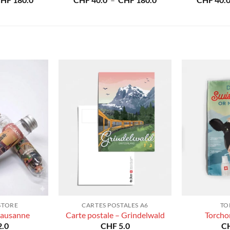
CHF
180.0
CHF
40.0
–
CHF
180.0
CHF
40.
de
de
prix :
prix :
CHF 40.0
CHF 40.0
à
à
CHF 180.0
CHF 180.0
STORE
CARTES POSTALES A6
TO
Lausanne
Carte postale – Grindelwald
Torcho
.0
CHF
5.0
C