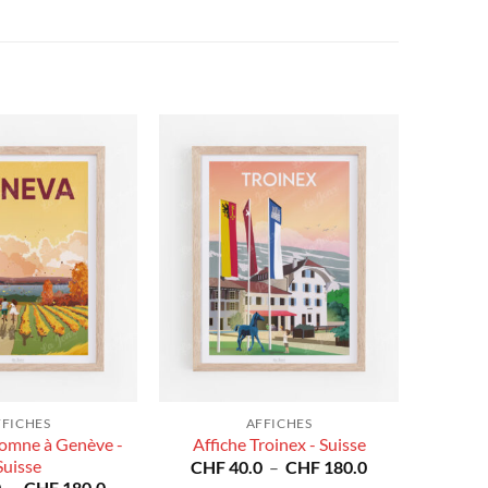
FFICHES
AFFICHES
tomne à Genève -
Affiche Troinex - Suisse
Suisse
Plage
CHF
40.0
–
CHF
180.0
de
Plage