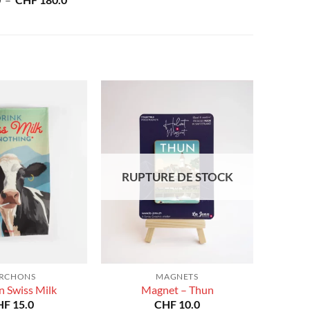
0
–
CHF
180.0
prix :
de
CHF 40.0
prix :
à
CHF 40.0
CHF 180.0
à
CHF 180.0
RUPTURE DE STOCK
RCHONS
MAGNETS
n Swiss Milk
Magnet – Thun
HF
15.0
CHF
10.0