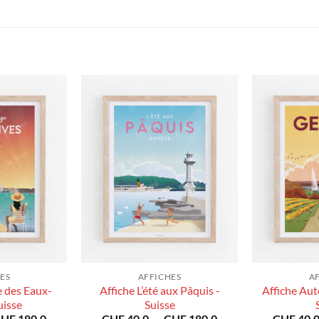
ES
AFFICHES
A
e des Eaux-
Affiche L’été aux Pâquis -
Affiche Au
uisse
Suisse
Plage
Plage