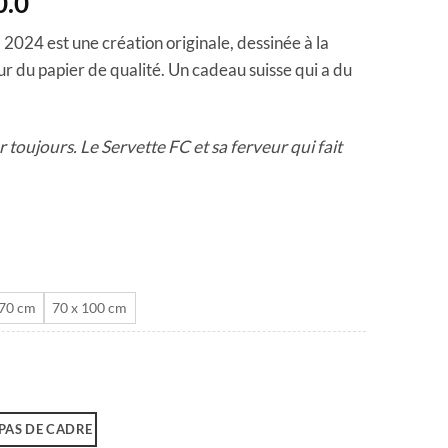
Plage
0.0
de
2024 est une création originale, dessinée à la
prix :
r du papier de qualité. Un cadeau suisse qui a du
CHF 40.0
à
CHF 180.0
toujours. Le Servette FC et sa ferveur qui fait
 70 cm
70 x 100 cm
PAS DE CADRE