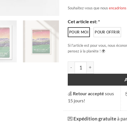
Souhaitez-vous que nous
encadrions
Cet article est: *
POUR MOI
POUR OFFRIR
Si l'article est pour vous, nous écono
pensez à la planète ! 🌍
quantité de Servette FC 2024
💰
Retour accepté
sous
15 jours!
💌
Expédition gratuite
à pa