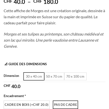
Plage
40.0
–
180.0
CHF
CHF
de
Cette affiche de Morges est une création originale, dessinée à
prix :
la main et imprimée en Suisse sur du papier de qualité. Le
CHF 40.0
cadeau parfait pour faire plaisir.
à
CHF 180.0
Morges et ses tulipes au printemps, son château médiéval et
son lac qui miroite. Une perle vaudoise entre Lausanne et
Genève.
📐 GUIDE DES DIMENSIONS
Dimension
30 x 40 cm
50 x 70 cm
70 x 100 cm
CHF
40.0
Encadrement *
CADRE EN BOIS (+CHF 20.0)
PAS DE CADRE