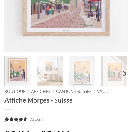
BOUTIQUE
/
AFFICHES
/
CANTONS SUISSES
/
VAUD
Affiche Morges - Suisse
(73 avis)
4.5
out of
5