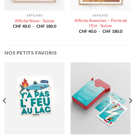
AFFICHES
AFFICHES
Affiche Avenches – Porte de
Affiche Nyon - Suisse
l’Est - Suisse
Plage
CHF
40.0
–
CHF
180.0
de
e
Plage
CHF
40.0
–
CHF
180.0
prix :
de
CHF 40.0
prix :
à
40.0
CHF 4
CHF 180.0
à
180.0
CHF 1
NOS PETITS FAVORIS