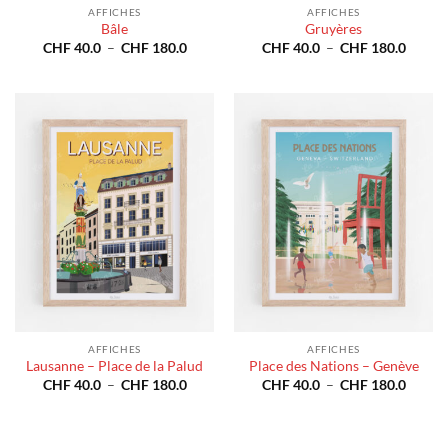
AFFICHES
AFFICHES
Bâle
Gruyères
Plage
Plage
CHF
40.0
–
CHF
180.0
CHF
40.0
–
CHF
180.0
de
de
prix :
prix :
CHF 40.0
CHF 4
à
à
CHF 180.0
CHF 1
AFFICHES
AFFICHES
Lausanne – Place de la Palud
Place des Nations – Genève
Plage
Plage
CHF
40.0
–
CHF
180.0
CHF
40.0
–
CHF
180.0
de
de
prix :
prix :
CHF 40.0
CHF 4
à
à