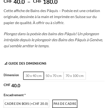
Plage
40.0
–
180.0
CHF
CHF
de
Cette affiche de Bains des Pâquis – Poésie est une création
prix :
originale, dessinée à la main et imprimée en Suisse sur du
CHF 40.0
papier de qualité. À offrir ou à s’offrir.
à
CHF 180.0
Plongez dans la poésie des bains des Pâquis! Un plongeon
intrépide depuis le plongeoir des Bains des Pâquis à Genève,
qui semble arrêter le temps.
📐 GUIDE DES DIMENSIONS
Dimension
30 x 40 cm
50 x 70 cm
70 x 100 cm
CHF
40.0
Encadrement *
CADRE EN BOIS (+CHF 20.0)
PAS DE CADRE