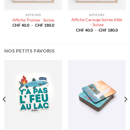
AFFICHES
AFFICHES
Affiche Carouge Soirée d’été
Affiche Troinex - Suisse
- Suisse
e
Plage
CHF
40.0
–
CHF
180.0
de
Plage
CHF
40.0
–
CHF
180.0
prix :
de
40.0
CHF 40.0
prix :
à
CHF 4
180.0
CHF 180.0
à
CHF 1
NOS PETITS FAVORIS