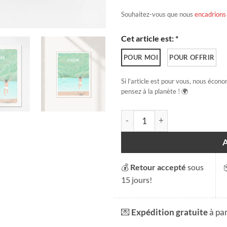
Souhaitez-vous que nous
encadrions
Cet article est: *
POUR MOI
POUR OFFRIR
Si l'article est pour vous, nous écono
pensez à la planète ! 🌍
quantité de Le Rhône
💰
Retour accepté
sous
15 jours!
💌
Expédition gratuite
à pa