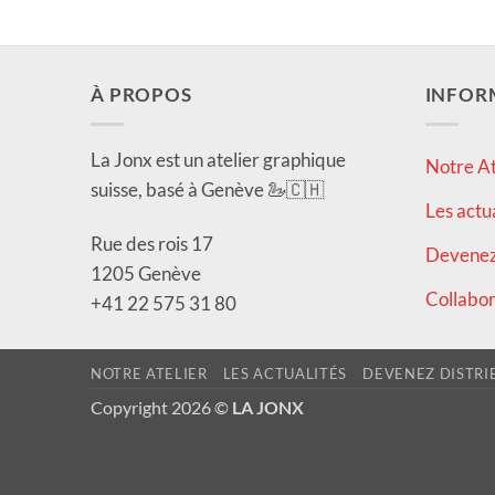
À PROPOS
INFOR
La Jonx est un atelier graphique
Notre At
suisse, basé à Genève 🦢🇨🇭
Les actu
Rue des rois 17
Devenez 
1205 Genève
Collabor
+41 22 575 31 80
NOTRE ATELIER
LES ACTUALITÉS
DEVENEZ DISTRI
Copyright 2026 ©
LA JONX