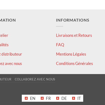
MATION
INFORMATIONS
elier
Livraisons et Retours
alités
FAQ
distributeur
Mentions Légales
ez avec nous
Conditions Générales
BUTEUR
COLLABOREZ AVEC NOUS
EN
FR
DE
IT