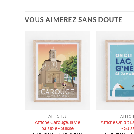
VOUS AIMEREZ SANS DOUTE
AFFICHES
AFFICH
Affiche Carouge, la vie
Affiche On dit L
- Suisse
Plage
paisible - Suisse
- Suis
80.0
de
Plage