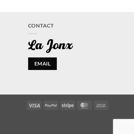
CONTACT
EMAIL
Visa
PayPal
Stripe
MasterCard
Cash
On
Delivery