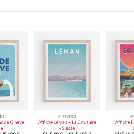
ES
AFFICHES
A
ac de G’nève
Affiche Léman – La Croisière
Affiche E
se
- Suisse
Plage
Plage