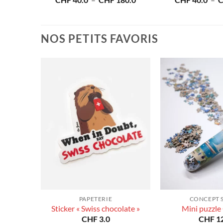
CHF
40.0
–
CHF
180.0
CHF
40.0
–
prix :
de
CHF 40.0
prix :
à
CHF 40.0
CHF 180.0
à
NOS PETITS FAVORIS
CHF 180.0
PAPETERIE
CONCEPT 
Sticker « Swiss chocolate »
Mini puzzle
CHF
3.0
CHF
12