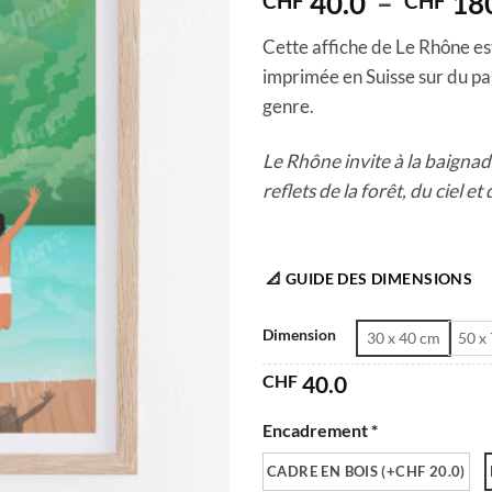
40.0
–
18
CHF
CHF
Cette affiche de Le Rhône est
imprimée en Suisse sur du pa
genre.
Le Rhône invite à la baignade
reflets de la forêt, du ciel e
📐 GUIDE DES DIMENSIONS
Dimension
30 x 40 cm
50 x
CHF
40.0
Encadrement *
CADRE EN BOIS (+CHF 20.0)