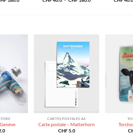
CHF
180.0
CHF
40.0
–
CHF
180.0
CHF
40.
de
de
prix :
prix :
CHF 40.0
CHF 40.0
à
à
CHF 180.0
CHF 180.0
STORE
CARTES POSTALES A6
TO
 Genève
Carte postale – Matterhorn
Torcho
.0
CHF
5.0
C