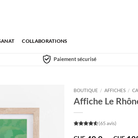
SANAT
COLLABORATIONS
Paiement sécurisé
BOUTIQUE
/
AFFICHES
/
CA
Affiche Le Rhône
(65 avis)
4.5
out of
5