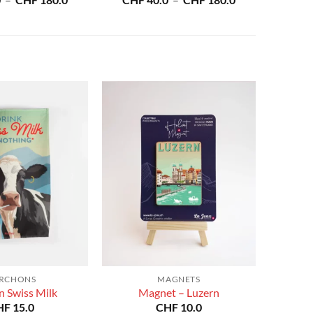
0
–
CHF
180.0
CHF
40.0
–
CHF
180.0
de
de
prix :
prix :
CHF 40.0
CHF 40.0
à
à
CHF 180.0
CHF 180.0
RCHONS
MAGNETS
n Swiss Milk
Magnet – Luzern
HF
15.0
CHF
10.0