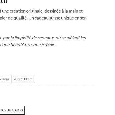
Plage
0.0
de
 une création originale, dessinée à la main et
prix :
pier de qualité. Un cadeau suisse unique en son
CHF 40.0
à
CHF 180.0
 par la limpidité de ses eaux, où se mêlent les
t d’une beauté presque irréelle.
 70 cm
70 x 100 cm
PAS DE CADRE