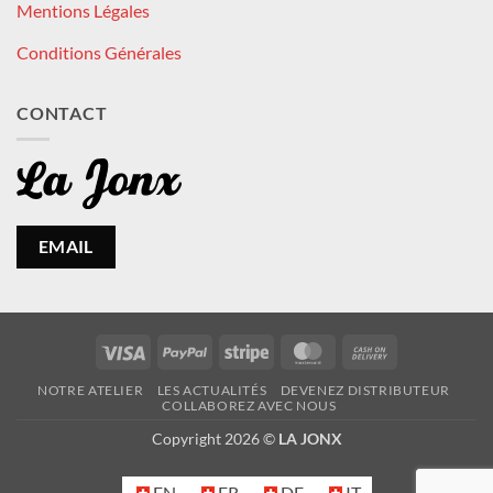
Mentions Légales
Conditions Générales
CONTACT
EMAIL
Visa
PayPal
Stripe
MasterCard
Cash
On
NOTRE ATELIER
LES ACTUALITÉS
DEVENEZ DISTRIBUTEUR
Delivery
COLLABOREZ AVEC NOUS
Copyright 2026 ©
LA JONX
EN
FR
DE
IT