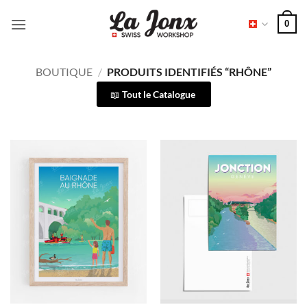
Passer
0
au
contenu
BOUTIQUE
/
PRODUITS IDENTIFIÉS “RHÔNE”
Tout le Catalogue