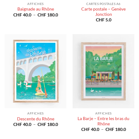
AFFICHES
CARTES POSTALES A6
Carte postale – Genève
Baignade au Rhône
Jonction
Plage
CHF
40.0
–
CHF
180.0
de
CHF
5.0
prix :
CHF 40.0
à
CHF 180.0
AFFICHES
AFFICHES
La Barje – Entre les bras du
Descente du Rhône
Rhône
Plage
CHF
40.0
–
CHF
180.0
de
Plage
CHF
40.0
–
CHF
180.0
prix :
de
CHF 40.0
prix :