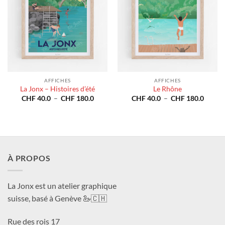
AFFICHES
AFFICHES
La Jonx – Histoires d’été
Le Rhône
Plage
Plage
CHF
40.0
–
CHF
180.0
CHF
40.0
–
CHF
180.0
de
de
prix :
prix :
CHF 40.0
CHF 4
à
à
CHF 180.0
CHF 1
À PROPOS
La Jonx est un atelier graphique
suisse, basé à Genève 🦢🇨🇭
Rue des rois 17