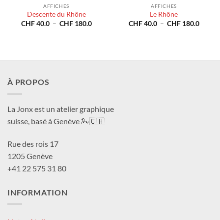
AFFICHES
AFFICHES
Descente du Rhône
Le Rhône
Plage
Plage
CHF
40.0
–
CHF
180.0
CHF
40.0
–
CHF
180.0
de
de
prix :
prix :
CHF 40.0
CHF 4
à
à
CHF 180.0
CHF 1
À PROPOS
La Jonx est un atelier graphique
suisse, basé à Genève 🦢🇨🇭
Rue des rois 17
1205 Genève
+41 22 575 31 80
INFORMATION