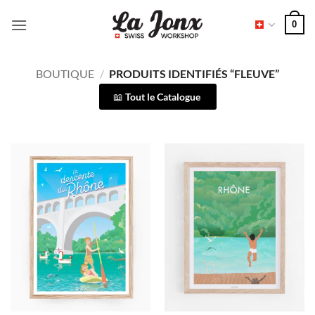
Passer
0
au
contenu
BOUTIQUE
/
PRODUITS IDENTIFIÉS “FLEUVE”
Tout le Catalogue