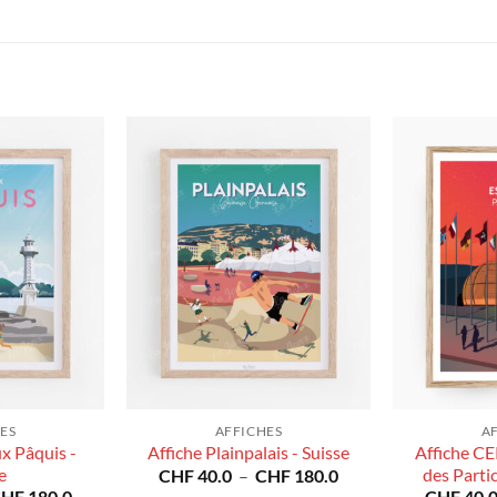
ES
AFFICHES
A
ux Pâquis -
Affiche C
Affiche Plainpalais - Suisse
e
Plage
des Partic
CHF
40.0
–
CHF
180.0
de
Plage