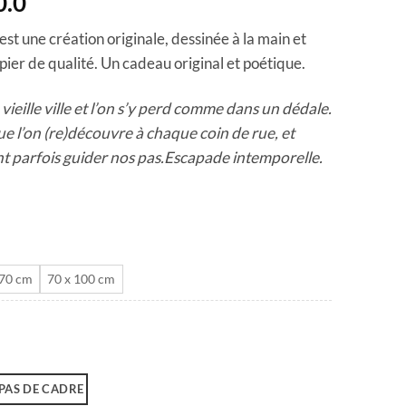
Plage
0.0
de
 est une création originale, dessinée à la main et
prix :
ier de qualité. Un cadeau original et poétique.
CHF 40.0
à
 vieille ville et l’on s’y perd comme dans un dédale.
CHF 180.0
ue l’on (re)découvre à chaque coin de rue, et
 parfois guider nos pas.Escapade intemporelle.
 70 cm
70 x 100 cm
PAS DE CADRE