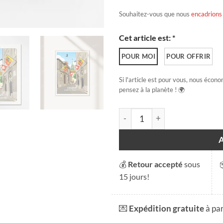
Souhaitez-vous que nous
encadrions
Cet article est: *
POUR MOI
POUR OFFRIR
Si l'article est pour vous, nous écono
pensez à la planète ! 🌍
quantité de Vieille-Ville
💰
Retour accepté
sous
15 jours!
💌
Expédition gratuite
à pa