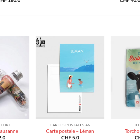
CHF
180.0
CHF
40.
prix :
de
CHF 40.0
prix :
à
CHF 40.0
CHF 180.0
à
CHF 180.0
STORE
CARTES POSTALES A6
TO
Lausanne
Carte postale – Léman
Torcho
.0
CHF
5.0
C