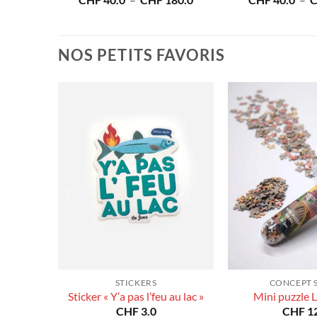
80.0
CHF
40.0
–
CHF
180.0
CHF
40.0
–
de
de
prix :
prix :
CHF 40.0
CHF 40.0
à
à
NOS PETITS FAVORIS
CHF 180.0
CHF 180.0
STICKERS
CONCEPT 
Sticker « Y’a pas l’feu au lac »
Mini puzzle 
CHF
3.0
CHF
12