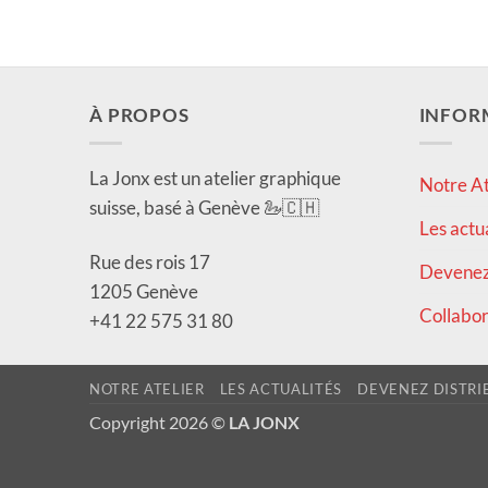
À PROPOS
INFOR
La Jonx est un atelier graphique
Notre At
suisse, basé à Genève 🦢🇨🇭
Les actu
Rue des rois 17
Devenez 
1205 Genève
Collabor
+41 22 575 31 80
NOTRE ATELIER
LES ACTUALITÉS
DEVENEZ DISTRI
Copyright 2026 ©
LA JONX