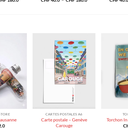
CHF
180.0
CHF
40.0
–
CHF
180.0
CHF
40.
de
de
prix :
prix :
CHF 40.0
CHF 40.0
à
à
CHF 180.0
CHF 180.0
STORE
CARTES POSTALES A6
TO
Carte postale – Genève
Lausanne
Torchon In
Carouge
.0
C