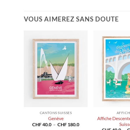
VOUS AIMEREZ SANS DOUTE
CANTONS SUISSES
AFFICH
ge
Affiche Descent
Genève
uisse
Plage
Suiss
CHF
40.0
–
CHF
180.0
de
Plage