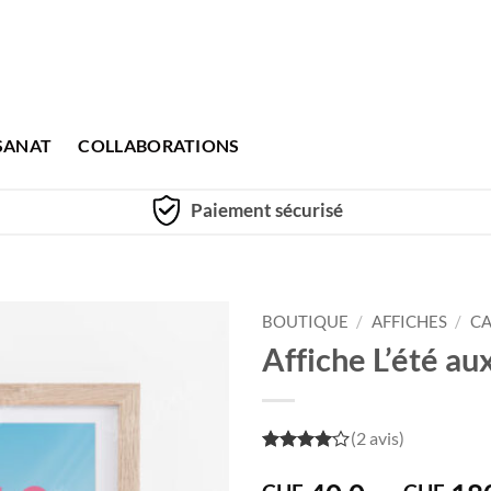
SANAT
COLLABORATIONS
Paiement sécurisé
BOUTIQUE
/
AFFICHES
/
CA
Affiche L’été au
(2 avis)
4
out of
5