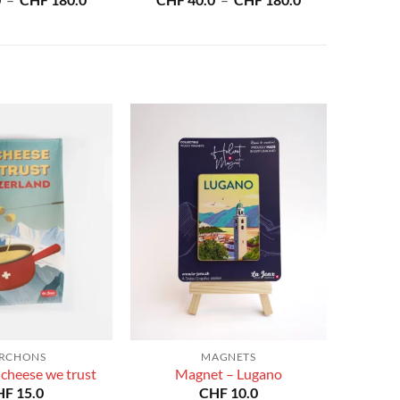
0
–
CHF
180.0
CHF
40.0
–
CHF
180.0
de
de
prix :
prix :
CHF 40.0
CHF 40.0
à
à
CHF 180.0
CHF 180.0
RCHONS
MAGNETS
 cheese we trust
Magnet – Lugano
HF
15.0
CHF
10.0