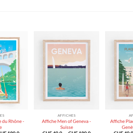
ES
AFFICHES
A
e du Rhône -
Affiche Men of Geneva -
Affiche Pla
e
Suisse
Genèv
Plage
Plage