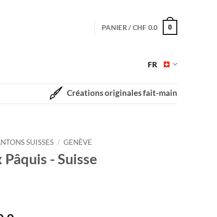
PANIER /
CHF
0.0
0
FR
Créations originales fait-main
NTONS SUISSES
/
GENÈVE
x Pâquis - Suisse