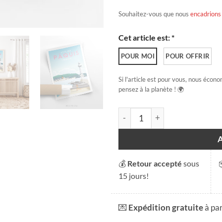
Souhaitez-vous que nous
encadrions
Cet article est: *
POUR MOI
POUR OFFRIR
Si l'article est pour vous, nous écono
pensez à la planète ! 🌍
quantité de L'été aux Pâquis
💰
Retour accepté
sous
15 jours!
💌
Expédition gratuite
à pa