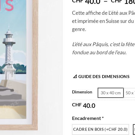
40.0
–
18
CHF
CHF
Cette affiche de L’été aux Pâ
et imprimée en Suisse sur du
genre.
L’été aux Pâquis, c’est la fê
fondue au bord de l’eau.
📐 GUIDE DES DIMENSIONS
Dimension
30 x 40 cm
50 x
CHF
40.0
Encadrement *
CADRE EN BOIS (+CHF 20.0)