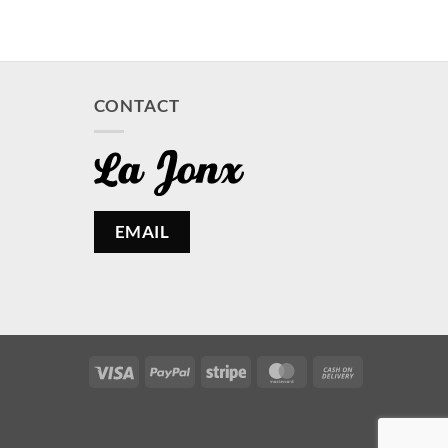
CONTACT
EMAIL
Visa
PayPal
Stripe
MasterCard
Cash
On
Delivery