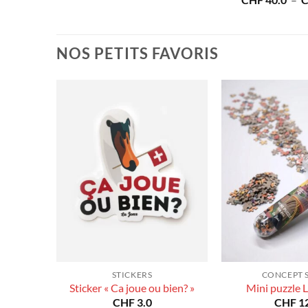
80.0
CHF
40.0
–
prix :
de
CHF 40.0
prix :
à
CHF 40.0
CHF 180.0
à
NOS PETITS FAVORIS
CHF 180.0
STICKERS
CONCEPT 
Sticker « Ca joue ou bien? »
Mini puzzle 
CHF
3.0
CHF
12