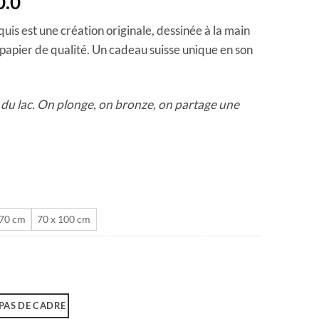
Plage
0.0
de
quis est une création originale, dessinée à la main
prix :
 papier de qualité. Un cadeau suisse unique en son
CHF 40.0
à
CHF 180.0
te du lac. On plonge, on bronze, on partage une
 70 cm
70 x 100 cm
PAS DE CADRE