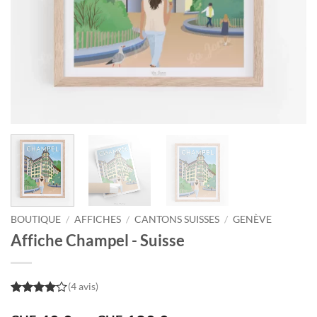
BOUTIQUE
/
AFFICHES
/
CANTONS SUISSES
/
GENÈVE
Affiche Champel - Suisse
(4 avis)
4
out of
5