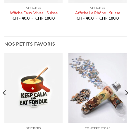
AFFICHES
AFFICHES
Affiche Eaux-Vives - Suisse
Affiche Le Rhône - Suisse
Plage
Plage
CHF
40.0
–
CHF
180.0
CHF
40.0
–
CHF
180.0
de
de
e
prix :
prix :
CHF 40.0
CHF 4
à
à
40.0
CHF 180.0
CHF 1
180.0
NOS PETITS FAVORIS
STICKERS
CONCEPT STORE