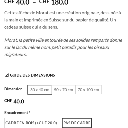
Plage
40.0
–
180.0
CHF
CHF
de
Cette affiche de Morat est une création originale, dessinée à
prix :
la main et imprimée en Suisse sur du papier de qualité. Un
CHF 40.0
cadeau suisse qui a du sens.
à
CHF 180.0
Morat, la petite ville entourée de ses solides remparts donne
sur le lac du même nom, petit paradis pour les oiseaux
migrateurs.
📐 GUIDE DES DIMENSIONS
Dimension
30 x 40 cm
50 x 70 cm
70 x 100 cm
CHF
40.0
Encadrement *
CADRE EN BOIS (+CHF 20.0)
PAS DE CADRE