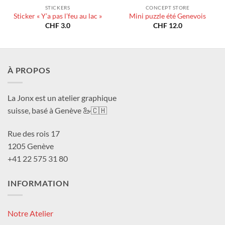
STICKERS
CONCEPT STORE
Sticker « Y’a pas l’feu au lac »
Mini puzzle été Genevois
CHF
3.0
CHF
12.0
À PROPOS
La Jonx est un atelier graphique
suisse, basé à Genève 🦢🇨🇭
Rue des rois 17
1205 Genève
+41 22 575 31 80
INFORMATION
Notre Atelier