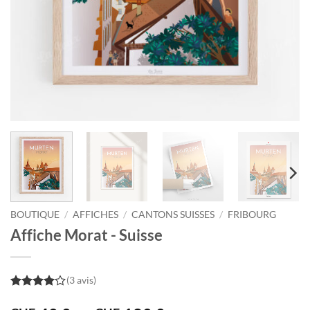
BOUTIQUE
/
AFFICHES
/
CANTONS SUISSES
/
FRIBOURG
Affiche Morat - Suisse
(3 avis)
4
out of
5