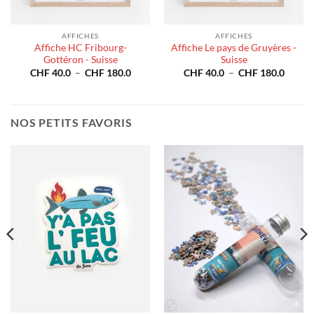
AFFICHES
AFFICHES
Affiche HC Fribourg-
Affiche Le pays de Gruyères -
Gottéron - Suisse
Suisse
e
Plage
Plage
CHF
40.0
–
CHF
180.0
CHF
40.0
–
CHF
180.0
de
de
40.0
prix :
prix :
CHF 40.0
CHF 4
180.0
à
à
CHF 180.0
CHF 1
NOS PETITS FAVORIS