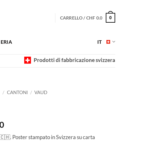
CARRELLO /
CHF
0.0
0
ERIA
IT
Prodotti di fabbricazione svizzera
I
/
CANTONI
/
VAUD
Fascia
0
di
🇨🇭. Poster stampato in Svizzera su carta
prezzo: