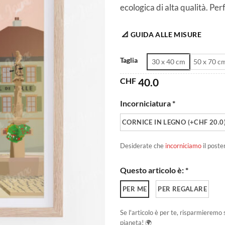
ecologica di alta qualità. Pe
📐 GUIDA ALLE MISURE
Taglia
30 x 40 cm
50 x 70 c
CHF
40.0
Incorniciatura *
CORNICE IN LEGNO (+CHF 20.0
Desiderate che
incorniciamo
il poste
Questo articolo è: *
PER ME
PER REGALARE
Se l'articolo è per te, risparmieremo 
pianeta! 🌍