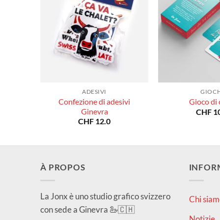
ADESIVI
GIOCH
Confezione di adesivi
Gioco di 
Ginevra
CHF
10
CHF
12.0
À PROPOS
INFOR
La Jonx è uno studio grafico svizzero
Chi siam
con sede a Ginevra 🦢🇨🇭
Notizie