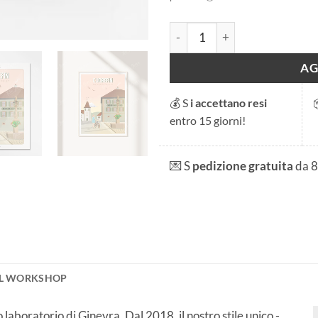
Cudrefin quantità
AG
💰 S
i accettano resi
entro 15 giorni!
💌 S
pedizione gratuita
da 
IL WORKSHOP
laboratorio di Ginevra. Dal 2018, il nostro stile unico -