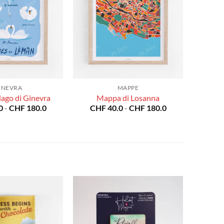
INEVRA
MAPPE
l lago di Ginevra
Mappa di Losanna
Fascia
Fascia
0
-
CHF
180.0
CHF
40.0
-
CHF
180.0
di
di
prezzo:
prezzo:
da
da
CHF 40.0
CHF 40.0
a
a
CHF 180.0
CHF 180.0