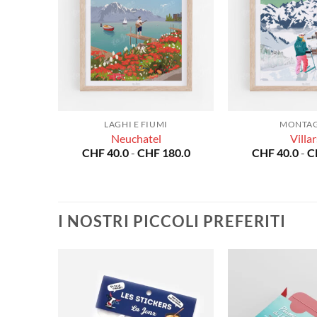
LAGHI E FIUMI
MONTA
ac
Neuchatel
Villar
Fascia
Fascia
80.0
CHF
40.0
-
CHF
180.0
CHF
40.0
-
C
di
di
prezzo:
prezzo:
da
da
CHF 40.0
CHF 40.0
a
a
CHF 180.0
CHF 180.0
I NOSTRI PICCOLI PREFERITI