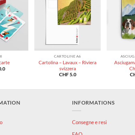
I
CARTOLINE A6
ASCIUG
Cartolina – Lavaux – Riviera
Asciugama
carte
svizzera
Ch
.0
CHF
5.0
C
MATION
INFORMATIONS
o
Consegne e resi
FAQ