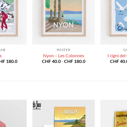
GNE
POSTER
G
s
Nyon – Les Colonnes
I cigni de
Fascia
Fascia
HF
180.0
CHF
40.0
-
CHF
180.0
CHF
40.
di
di
prezzo:
prezzo:
da
da
CHF 40.0
CHF 40.0
a
a
CHF 180.0
CHF 180.0