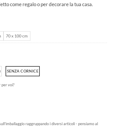
rfetto come regalo o per decorare la tua casa.
da
CHF 40.0
a
CHF 180.0
m
70 x 100 cm
)
SENZA CORNICE
r per voi?
sull'imballaggio raggruppando i diversi articoli - pensiamo al