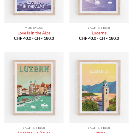
MONTAGNE
LAGHI E FIUMI
Love is in the Alps
Lucerna
Fascia
Fascia
CHF
40.0
-
CHF
180.0
CHF
40.0
-
CHF
180.0
di
di
prezzo:
prezzo:
da
da
CHF 40.0
CHF 40
a
a
CHF 180.0
CHF 18
LAGHI E FIUMI
LAGHI E FIUMI
Lucerna, La Reuss
Lugano