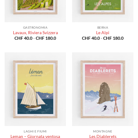
GASTRONOMIA
BERNA
Lavaux, Riviera Svizzera
Le Alpi
Fascia
Fascia
CHF
40.0
-
CHF
180.0
CHF
40.0
-
CHF
180.0
di
di
prezzo:
prezzo:
da
da
CHF 40.0
CHF 40
a
a
CHF 180.0
CHF 18
LAGHI E FIUMI
MONTAGNE
Leman – Giornata ventosa
Les Diablerets