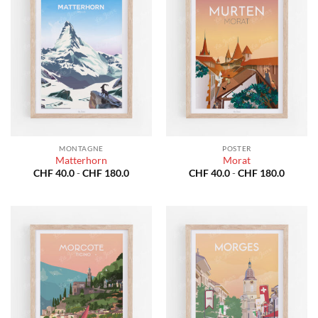
MONTAGNE
POSTER
Matterhorn
Morat
Fascia
Fascia
CHF
40.0
-
CHF
180.0
CHF
40.0
-
CHF
180.0
di
di
prezzo:
prezzo:
da
da
CHF 40.0
CHF 40
a
a
CHF 180.0
CHF 18