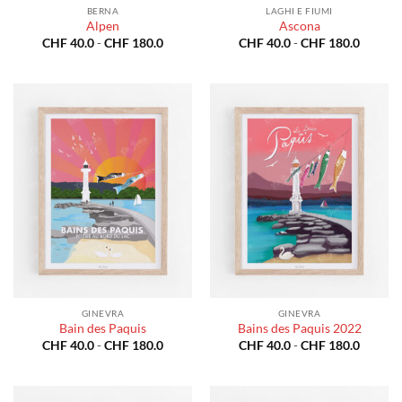
BERNA
LAGHI E FIUMI
Alpen
Ascona
Fascia
Fascia
CHF
40.0
-
CHF
180.0
CHF
40.0
-
CHF
180.0
di
di
prezzo:
prezzo:
da
da
CHF 40.0
CHF 40
a
a
CHF 180.0
CHF 18
GINEVRA
GINEVRA
Bain des Paquis
Bains des Paquis 2022
Fascia
Fascia
CHF
40.0
-
CHF
180.0
CHF
40.0
-
CHF
180.0
di
di
prezzo:
prezzo:
da
da
CHF 40.0
CHF 40