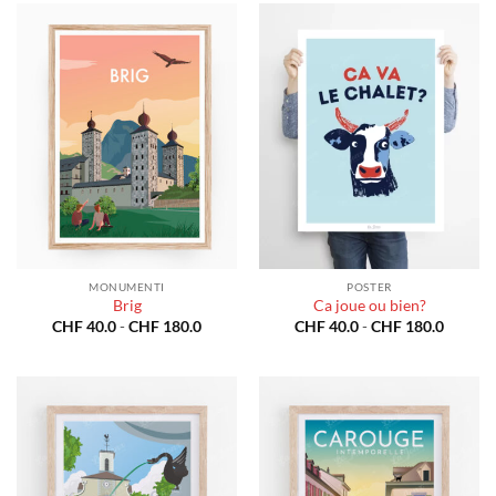
a
CHF 40
CHF 180.0
a
CHF 18
MONUMENTI
POSTER
Brig
Ca joue ou bien?
Fascia
Fascia
CHF
40.0
-
CHF
180.0
CHF
40.0
-
CHF
180.0
di
di
prezzo:
prezzo:
da
da
CHF 40.0
CHF 40
a
a
CHF 180.0
CHF 18