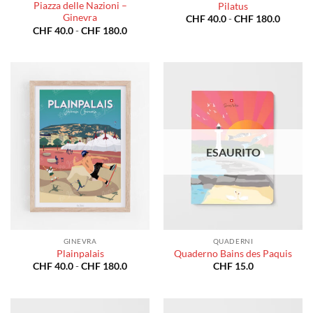
Piazza delle Nazioni –
Pilatus
Ginevra
Fascia
CHF
40.0
-
CHF
180.0
di
Fascia
CHF
40.0
-
CHF
180.0
prezzo:
di
da
prezzo:
CHF 40
da
a
CHF 40.0
CHF 18
a
CHF 180.0
ESAURITO
GINEVRA
QUADERNI
Plainpalais
Quaderno Bains des Paquis
Fascia
CHF
40.0
-
CHF
180.0
CHF
15.0
di
prezzo:
da
CHF 40.0
a