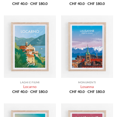
Fascia
Fascia
CHF
40.0
-
CHF
180.0
CHF
40.0
-
CHF
180.0
di
di
prezzo:
prezzo:
da
da
CHF 40.0
CHF 40
a
a
CHF 180.0
CHF 18
LAGHI E FIUMI
MONUMENTI
Locarno
Losanna
Fascia
Fascia
CHF
40.0
-
CHF
180.0
CHF
40.0
-
CHF
180.0
di
di
prezzo:
prezzo:
da
da
CHF 40.0
CHF 40
a
a
CHF 180.0
CHF 18