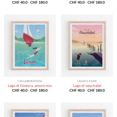
Fascia
Fascia
CHF
40.0
-
CHF
180.0
CHF
40.0
-
CHF
180.0
di
di
prezzo:
prezzo:
da
da
CHF 40.0
CHF 40
a
a
CHF 180.0
CHF 18
COLLABORAZIONI
LAGHI E FIUMI
Lago di Ginevra, amore mio
Lago di neuchatel
Fascia
Fascia
CHF
40.0
-
CHF
180.0
CHF
40.0
-
CHF
180.0
di
di
prezzo:
prezzo:
da
da
CHF 40.0
CHF 40
a
a
CHF 180.0
CHF 18