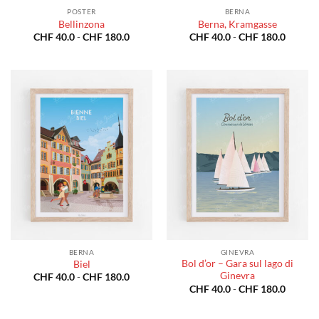
POSTER
BERNA
Bellinzona
Berna, Kramgasse
Fascia
Fascia
CHF
40.0
-
CHF
180.0
CHF
40.0
-
CHF
180.0
di
di
prezzo:
prezzo:
da
da
CHF 40.0
CHF 40
a
a
CHF 180.0
CHF 18
BERNA
GINEVRA
Bol d’or – Gara sul lago di
Biel
Ginevra
Fascia
CHF
40.0
-
CHF
180.0
di
Fascia
CHF
40.0
-
CHF
180.0
prezzo:
di
da
prezzo:
CHF 40.0
da