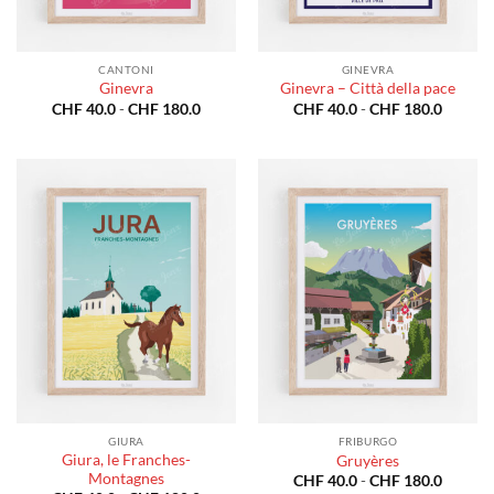
CANTONI
GINEVRA
Ginevra
Ginevra – Città della pace
Fascia
Fascia
CHF
40.0
-
CHF
180.0
CHF
40.0
-
CHF
180.0
di
di
prezzo:
prezzo:
da
da
CHF 40.0
CHF 40
a
a
CHF 180.0
CHF 18
GIURA
FRIBURGO
Giura, le Franches-
Gruyères
Montagnes
Fascia
CHF
40.0
-
CHF
180.0
di