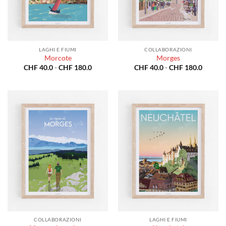
LAGHI E FIUMI
COLLABORAZIONI
Morcote
Morges
Fascia
Fascia
CHF
40.0
-
CHF
180.0
CHF
40.0
-
CHF
180.0
di
di
prezzo:
prezzo:
da
da
CHF 40.0
CHF 40
a
a
CHF 180.0
CHF 18
COLLABORAZIONI
LAGHI E FIUMI