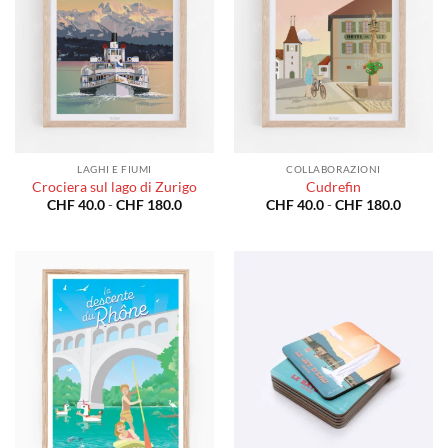
LAGHI E FIUMI
COLLABORAZIONI
Crociera sul lago di Zurigo
Cudrefin
Fascia
Fascia
CHF
40.0
-
CHF
180.0
CHF
40.0
-
CHF
180.0
di
di
prezzo:
prezzo:
da
da
CHF 40.0
CHF 40
a
a
CHF 180.0
CHF 18