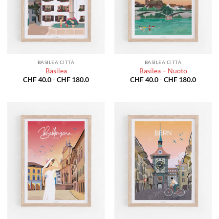
BASILEA CITTÀ
BASILEA CITTÀ
Basilea
Basilea – Nuoto
Fascia
Fascia
CHF
40.0
-
CHF
180.0
CHF
40.0
-
CHF
180.0
di
di
prezzo:
prezzo:
da
da
CHF 40.0
CHF 40
a
a
CHF 180.0
CHF 18