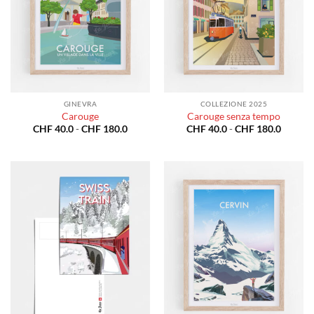
GINEVRA
COLLEZIONE 2025
Carouge
Carouge senza tempo
Fascia
Fascia
CHF
40.0
-
CHF
180.0
CHF
40.0
-
CHF
180.0
di
di
prezzo:
prezzo:
da
da
CHF 40.0
CHF 40
a
a
CHF 180.0
CHF 18