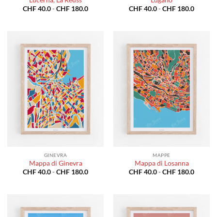
Fascia
Fascia
CHF
40.0
-
CHF
180.0
CHF
40.0
-
CHF
180.0
di
di
prezzo:
prezzo:
da
da
CHF 40.0
CHF 40
a
a
CHF 180.0
CHF 18
GINEVRA
MAPPE
Mappa di Ginevra
Mappa di Losanna
Fascia
Fascia
CHF
40.0
-
CHF
180.0
CHF
40.0
-
CHF
180.0
di
di
prezzo:
prezzo:
da
da
CHF 40.0
CHF 40
a
a
CHF 180.0
CHF 18