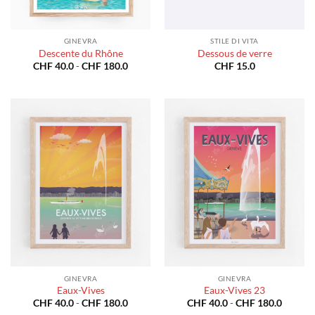
GINEVRA
STILE DI VITA
Descente du Rhône
Dessous de verre
Fascia
CHF
40.0
-
CHF
180.0
CHF
15.0
di
prezzo:
da
CHF 40.0
a
CHF 180.0
GINEVRA
GINEVRA
Eaux-Vives
Eaux-Vives 23
Fascia
Fascia
CHF
40.0
-
CHF
180.0
CHF
40.0
-
CHF
180.0
di
di