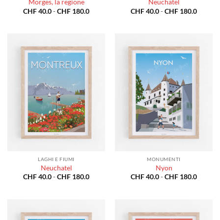
Morges, la regione
Neuchatel
Fascia
Fascia
CHF
40.0
-
CHF
180.0
CHF
40.0
-
CHF
180.0
di
di
prezzo:
prezzo:
da
da
CHF 40.0
CHF 40
a
a
CHF 180.0
CHF 18
LAGHI E FIUMI
MONUMENTI
Neuchatel
Nyon
Fascia
Fascia
CHF
40.0
-
CHF
180.0
CHF
40.0
-
CHF
180.0
di
di
prezzo:
prezzo:
da
da
CHF 40.0
CHF 40
a
a
CHF 180.0
CHF 18