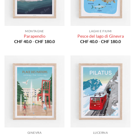
MONTAGNE
LAGHI E FIUMI
Parapendio
Pesce del lago di Ginevra
Fascia
Fascia
CHF
40.0
-
CHF
180.0
CHF
40.0
-
CHF
180.0
di
di
prezzo:
prezzo:
da
da
CHF 40.0
CHF 40
a
a
CHF 180.0
CHF 18
GINEVRA
LUCERNA