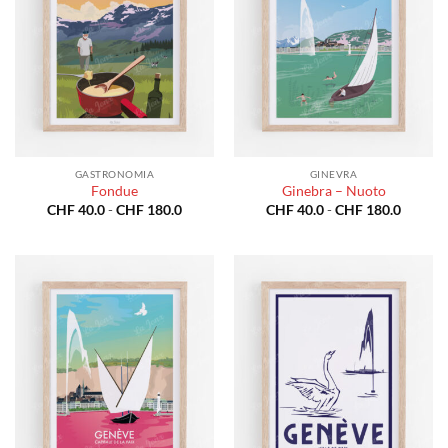
GASTRONOMIA
GINEVRA
Fondue
Ginebra – Nuoto
Fascia
Fascia
CHF
40.0
-
CHF
180.0
CHF
40.0
-
CHF
180.0
di
di
prezzo:
prezzo:
da
da
CHF 40.0
CHF 40
a
a
CHF 180.0
CHF 18