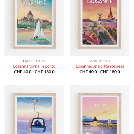
LAGHI E FIUMI
MONUMENTI
Losanna torna in porto
Losanna, una città sospesa
Fascia
Fascia
CHF
40.0
-
CHF
180.0
CHF
40.0
-
CHF
180.0
di
di
prezzo:
prezzo:
da
da
CHF 40.0
CHF 40
a
a
CHF 180.0
CHF 18