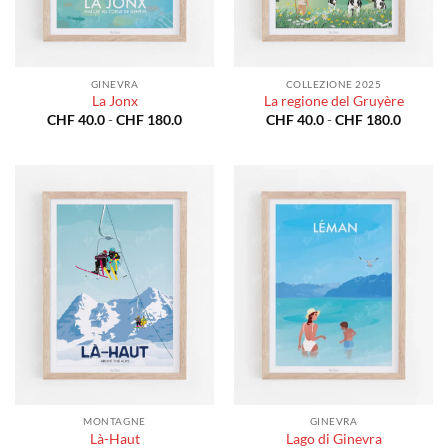
GINEVRA
COLLEZIONE 2025
La Jonx
La regione del Gruyère
Fascia
Fascia
CHF
40.0
-
CHF
180.0
CHF
40.0
-
CHF
180.0
di
di
prezzo:
prezzo:
da
da
CHF 40.0
CHF 40
a
a
CHF 180.0
CHF 18
MONTAGNE
GINEVRA
Là-Haut
Lago di Ginevra