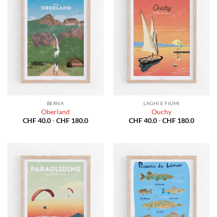
BERNA
LAGHI E FIUMI
Oberland
Ouchy
Fascia
Fascia
CHF
40.0
-
CHF
180.0
CHF
40.0
-
CHF
180.0
di
di
prezzo:
prezzo:
da
da
CHF 40.0
CHF 40
a
a
CHF 180.0
CHF 18