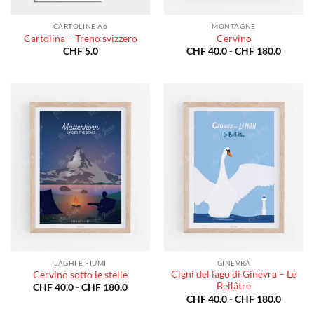
CARTOLINE A6
MONTAGNE
Cartolina – Treno svizzero
Cervino
Fascia
CHF
5.0
CHF
40.0
-
CHF
180.0
di
prezzo:
da
CHF 40
a
CHF 18
LAGHI E FIUMI
GINEVRA
Cigni del lago di Ginevra – Le
Cervino sotto le stelle
Bellâtre
Fascia
CHF
40.0
-
CHF
180.0
di
Fascia
CHF
40.0
-
CHF
180.0
prezzo:
di