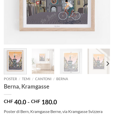
POSTER
/
TEMI
/
CANTONI
/
BERNA
Berna, Kramgasse
Fascia
40.0
-
180.0
CHF
CHF
di
Poster di Bern, Kramgasse Berne, via Kramgasse Svizzera
prezzo: