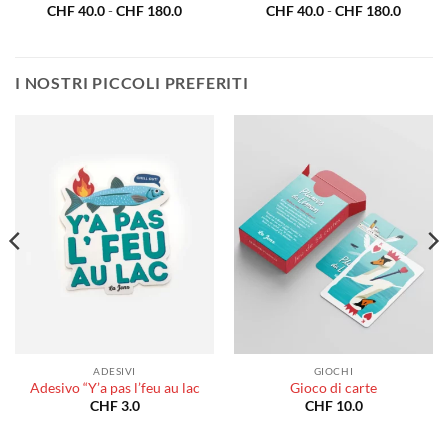
a
Fascia
Fascia
CHF
40.0
-
CHF
180.0
CHF
40.0
-
CHF
180.0
di
di
o:
prezzo:
prezzo:
da
da
0.0
CHF 40.0
CHF 40
a
a
I NOSTRI PICCOLI PREFERITI
80.0
CHF 180.0
CHF 18
ADESIVI
GIOCHI
Adesivo “Y’a pas l’feu au lac
Gioco di carte
CHF
3.0
CHF
10.0