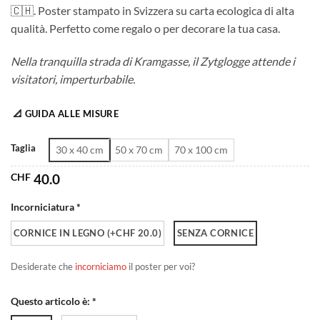
🇨🇭. Poster stampato in Svizzera su carta ecologica di alta
da
qualità. Perfetto come regalo o per decorare la tua casa.
CHF 40.0
a
Nella tranquilla strada di Kramgasse, il Zytglogge attende i
CHF 180.0
visitatori, imperturbabile.
📐 GUIDA ALLE MISURE
Taglia
30 x 40 cm
50 x 70 cm
70 x 100 cm
CHF
40.0
Incorniciatura *
CORNICE IN LEGNO (+CHF 20.0)
SENZA CORNICE
Desiderate che
incorniciamo
il poster per voi?
Questo articolo è: *