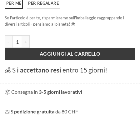
PER ME
PER REGALARE
Se l'articolo è per te, risparmieremo sull'imballaggio raggruppando i
diversi articoli - pensiamo al pianeta! 🌍
Berna, Kramgasse quantità
AGGIUNGI AL CARRELLO
💰 S
i accettano resi
entro 15 giorni!
📦 Consegna in
3-5 giorni lavorativi
💌 S
pedizione gratuita
da 80 CHF