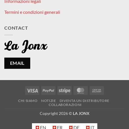
Informazioni legali
Termini e condizioni generali
CONTACT
EMAIL
Visa
PayPal
Stripe
MasterCard
Cash
On
CHI SIAMO
NOTIZIE
DIVENTA UN DISTRIBUTORE
Delivery
COLLABORAZIONI
Copyright 2026 ©
LA JONX
EN
FR
DE
IT