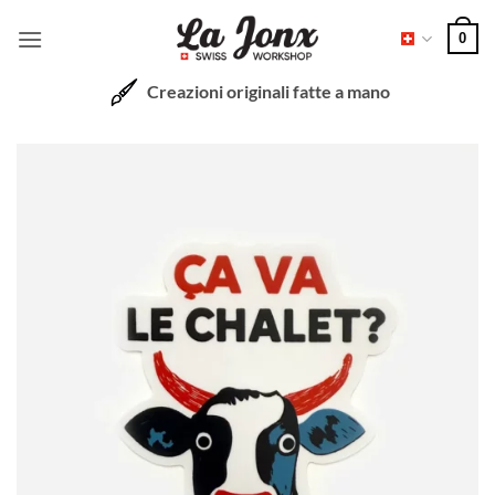
Salta
0
ai
contenuti
Creazioni originali fatte a mano