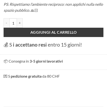
PS: Rispettiamo l’ambiente reciproco: non applichi nulla nello
spazio pubblico.
🙏🏻
Adesivo "Ca va le chalet? quantità
AGGIUNGI AL CARRELLO
💰 S
i accettano resi
entro 15 giorni!
📦 Consegna in
3-5 giorni lavorativi
💌 S
pedizione gratuita
da 80 CHF