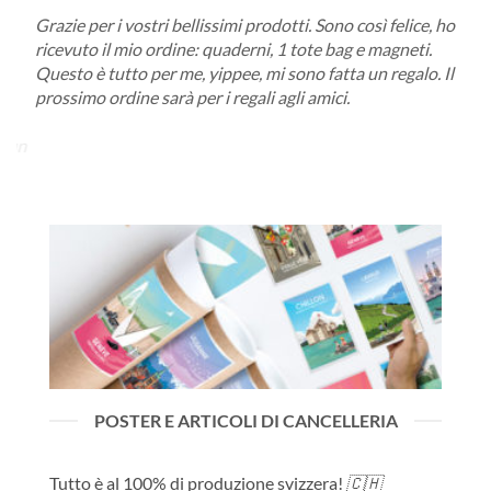
Grazie per i vostri bellissimi prodotti. Sono così felice, ho
Non 
è
ricevuto il mio ordine: quaderni, 1 tote bag e magneti.
un p
er
Questo è tutto per me, yippee, mi sono fatta un regalo. Il
qual
prossimo ordine sarà per i regali agli amici.
ordi
pote
a un
funz
la l
o.
loro
POSTER E ARTICOLI DI CANCELLERIA
Tutto è al 100% di produzione svizzera!
🇨🇭