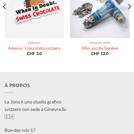
ADESIVI
STILE DI VITA
Adesivo “cioccolato svizzero
Mini puzzle Genève
CHF
3.0
CHF
12.0
À PROPOS
La Jonx è uno studio grafico
svizzero con sede a Ginevra 🦢
🇨🇭
Rue des rois 17