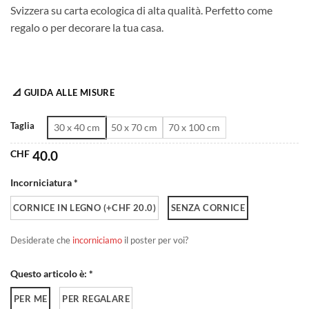
Svizzera su carta ecologica di alta qualità. Perfetto come
da
regalo o per decorare la tua casa.
CHF 40.0
a
CHF 180.0
📐 GUIDA ALLE MISURE
Taglia
30 x 40 cm
50 x 70 cm
70 x 100 cm
CHF
40.0
Incorniciatura *
CORNICE IN LEGNO (+CHF 20.0)
SENZA CORNICE
Desiderate che
incorniciamo
il poster per voi?
Questo articolo è: *
PER ME
PER REGALARE