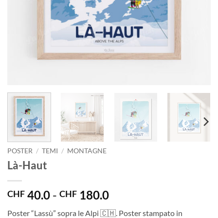
POSTER
/
TEMI
/
MONTAGNE
Là-Haut
Fascia
40.0
-
180.0
CHF
CHF
di
Poster “Lassù” sopra le Alpi 🇨🇭. Poster stampato in
prezzo: