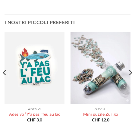
o:
prezzo:
prezzo:
da
da
0.0
CHF 40.0
CHF 40
a
a
80.0
CHF 180.0
CHF 18
I NOSTRI PICCOLI PREFERITI
ADESIVI
GIOCHI
Adesivo “Y’a pas l’feu au lac
Mini puzzle Zurigo
CHF
3.0
CHF
12.0