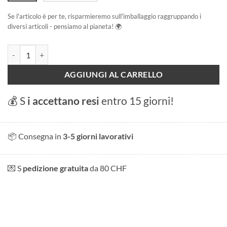
Se l'articolo è per te, risparmieremo sull'imballaggio raggruppando i
diversi articoli - pensiamo al pianeta! 🌍
Là-Haut quantità
AGGIUNGI AL CARRELLO
💰 S
i accettano resi
entro 15 giorni!
📦 Consegna in
3-5 giorni lavorativi
💌 S
pedizione gratuita
da 80 CHF