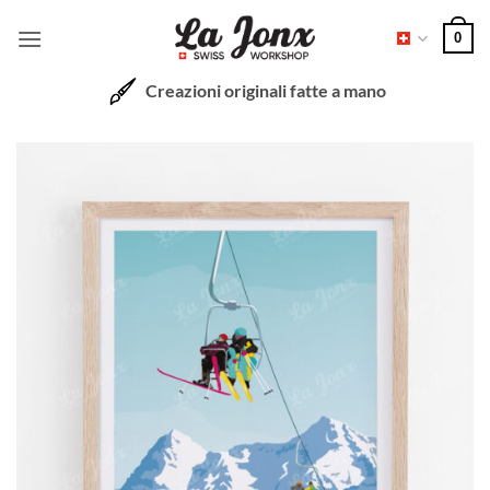
Salta
0
ai
contenuti
Creazioni originali fatte a mano