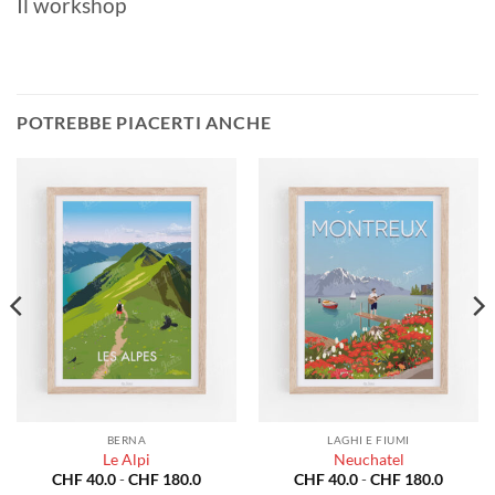
Il workshop
POTREBBE PIACERTI ANCHE
BERNA
LAGHI E FIUMI
Le Alpi
Neuchatel
a
Fascia
Fascia
CHF
40.0
-
CHF
180.0
CHF
40.0
-
CHF
180.0
di
di