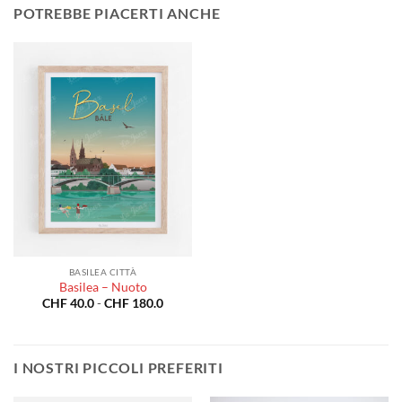
POTREBBE PIACERTI ANCHE
BASILEA CITTÀ
Basilea – Nuoto
Fascia
CHF
40.0
-
CHF
180.0
di
prezzo:
da
CHF 40.0
a
I NOSTRI PICCOLI PREFERITI
CHF 180.0