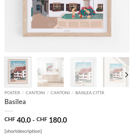
POSTER
/
CANTONI
/
CANTONI
/
BASILEA CITTÀ
Basilea
Fascia
40.0
-
180.0
CHF
CHF
di
[shortdescription]
prezzo: