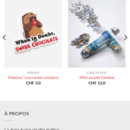
ADESIVI
STILE DI VITA
Adesivo “cioccolato svizzero
Mini puzzle Genève
CHF
3.0
CHF
12.0
À PROPOS
La Jonx è uno studio grafico