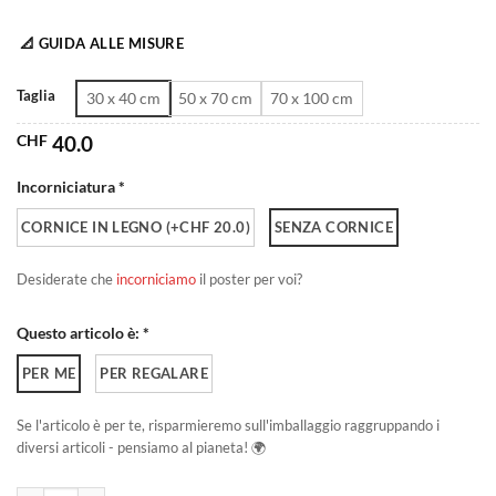
da
📐 GUIDA ALLE MISURE
CHF 40.0
a
Taglia
30 x 40 cm
50 x 70 cm
70 x 100 cm
CHF 180.0
CHF
40.0
Incorniciatura *
CORNICE IN LEGNO (+CHF 20.0)
SENZA CORNICE
Desiderate che
incorniciamo
il poster per voi?
Questo articolo è: *
PER ME
PER REGALARE
Se l'articolo è per te, risparmieremo sull'imballaggio raggruppando i
diversi articoli - pensiamo al pianeta! 🌍