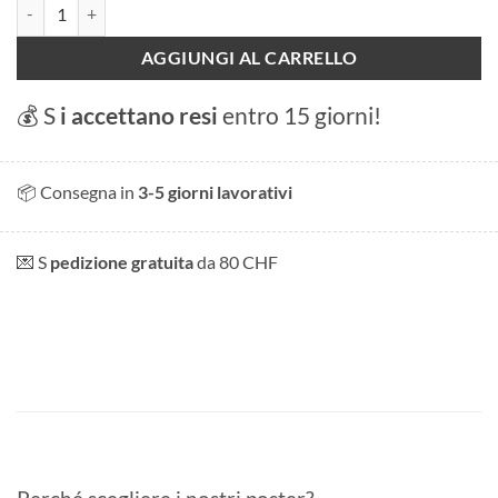
Basilea quantità
AGGIUNGI AL CARRELLO
💰 S
i accettano resi
entro 15 giorni!
📦 Consegna in
3-5 giorni lavorativi
💌 S
pedizione gratuita
da 80 CHF