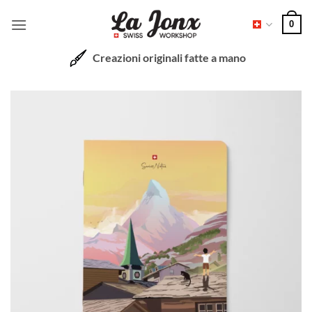
Salta
0
ai
contenuti
Creazioni originali fatte a mano