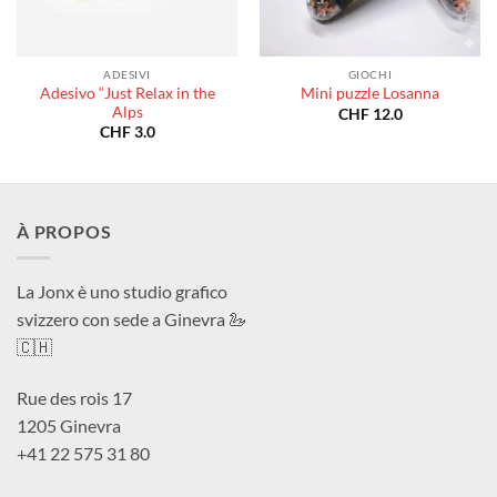
ADESIVI
GIOCHI
Adesivo “Just Relax in the
Mini puzzle Losanna
Alps
CHF
12.0
CHF
3.0
À PROPOS
La Jonx è uno studio grafico
svizzero con sede a Ginevra 🦢
🇨🇭
Rue des rois 17
1205 Ginevra
+41 22 575 31 80