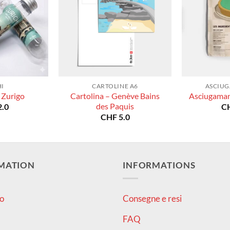
I
CARTOLINE A6
ASCIUG
Cartolina – Genève Bains
 Zurigo
Asciugaman
des Paquis
.0
C
CHF
5.0
MATION
INFORMATIONS
o
Consegne e resi
FAQ