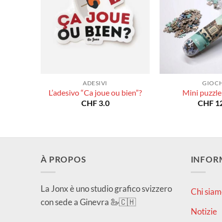
ADESIVI
GIOCH
L’adesivo “Ca joue ou bien”?
Mini puzzle
CHF
3.0
CHF
12
À PROPOS
INFOR
La Jonx è uno studio grafico svizzero
Chi siam
con sede a Ginevra 🦢🇨🇭
Notizie