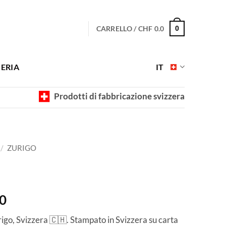
CARRELLO /
CHF
0.0
0
ERIA
IT
Prodotti di fabbricazione svizzera
/
ZURIGO
Fascia
0
di
igo, Svizzera 🇨🇭. Stampato in Svizzera su carta
prezzo: