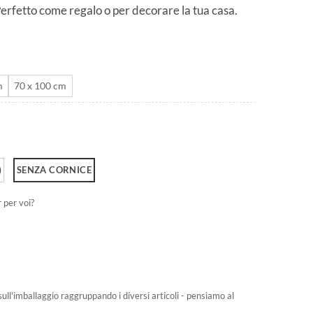
 Perfetto come regalo o per decorare la tua casa.
da
CHF 40.0
a
CHF 180.0
m
70 x 100 cm
)
SENZA CORNICE
r per voi?
sull'imballaggio raggruppando i diversi articoli - pensiamo al