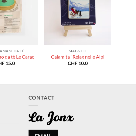
AMANI DA TÈ
MAGNETI
o da tè Le Carac
Calamita “Relax nelle Alpi
HF
15.0
CHF
10.0
CONTACT
EMAIL