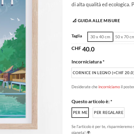
di alta qualità ed ecologica.
📐 GUIDA ALLE MISURE
Taglia
30 x 40 cm
50 x 70 c
CHF
40.0
Incorniciatura *
CORNICE IN LEGNO (+CHF 20.0
Desiderate che
incorniciamo
il poste
Questo articolo è: *
PER ME
PER REGALARE
Se l'articolo è per te, risparmieremo 
pianeta! 🌍