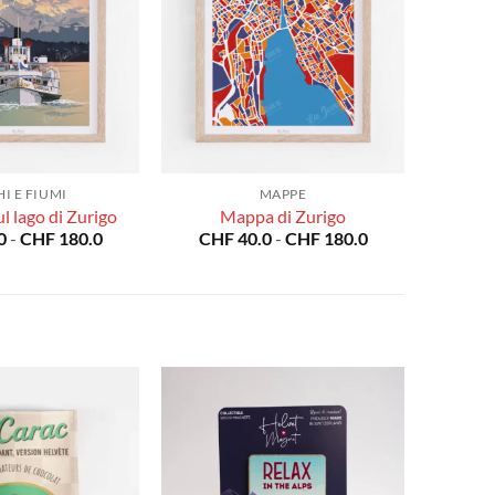
I E FIUMI
MAPPE
l lago di Zurigo
Mappa di Zurigo
Fascia
Fascia
0
-
CHF
180.0
CHF
40.0
-
CHF
180.0
di
di
prezzo:
prezzo:
da
da
CHF 40.0
CHF 40.0
a
a
CHF 180.0
CHF 180.0