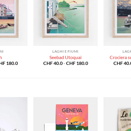
NI
LAGHI E FIUMI
LAGH
h
Seebad Utoquai
Crociera su
Fascia
Fascia
HF
180.0
CHF
40.0
-
CHF
180.0
CHF
40.
di
di
prezzo:
prezzo:
da
da
CHF 40.0
CHF 40.0
a
a
CHF 180.0
CHF 180.0