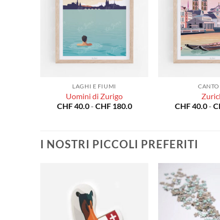
LAGHI E FIUMI
CANTO
verno
Uomini di Zurigo
Zuric
Fascia
Fascia
80.0
CHF
40.0
-
CHF
180.0
CHF
40.0
-
C
di
di
prezzo:
prezzo:
da
da
CHF 40.0
CHF 40.0
I NOSTRI PICCOLI PREFERITI
a
a
CHF 180.0
CHF 180.0