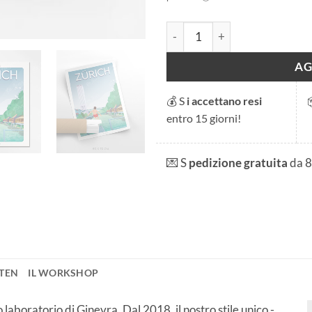
Zurigo - Letten quantità
AG
💰 S
i accettano resi
entro 15 giorni!
💌 S
pedizione gratuita
da 
TTEN
IL WORKSHOP
laboratorio di Ginevra. Dal 2018, il nostro stile unico -